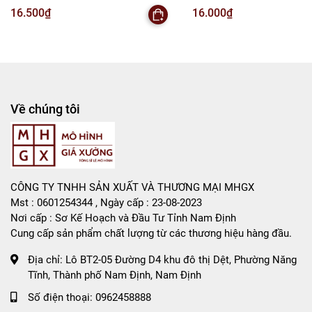
Bán Buôn , Bán Lẻ Mô Hình
50gram - no box - SKU: moc293 -
SKU: moc291e - (Vat:88223-
16.500₫
16.000₫
(Vat: 88223-7)
T2-S1
Rất mong hợp tác với các Shop và các Cộng Tác Viên
Về chúng tôi
CÔNG TY TNHH SẢN XUẤT VÀ THƯƠNG MẠI MHGX
Mst : 0601254344 , Ngày cấp : 23-08-2023
Nơi cấp : Sơ Kế Hoạch và Đầu Tư Tỉnh Nam Định
Cung cấp sản phẩm chất lượng từ các thương hiệu hàng đầu.
Địa chỉ:
Lô BT2-05 Đường D4 khu đô thị Dệt, Phường Năng
Tĩnh, Thành phố Nam Định, Nam Định
Số điện thoại:
0962458888