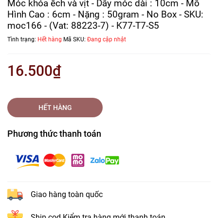
Móc khóa ếch và vịt - Dây móc dài : 10cm - Mô
Hình Cao : 6cm - Nặng : 50gram - No Box - SKU:
moc166 - (Vat: 88223-7) - K77-T7-S5
Tình trạng:
Hết hàng
Mã SKU:
Đang cập nhật
16.500₫
HẾT HÀNG
Phương thức thanh toán
Giao hàng toàn quốc
Ship cod Kiểm tra hàng mới thanh toán