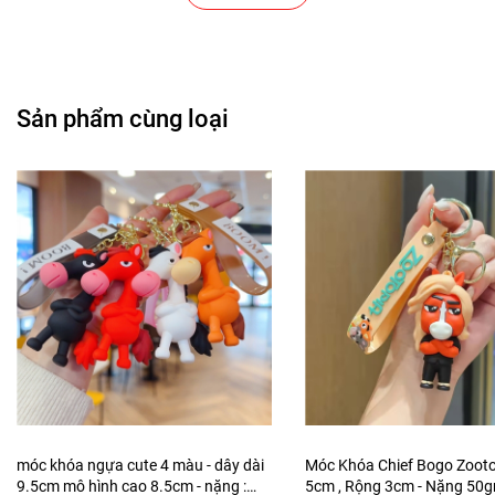
Cửa Hàng Văn Phòng Phẩm
Chuỗi Các Siêu Thị , Nhà Sách
Sản phẩm cùng loại
Cửa Hàng Bán Phụ Kiện Điện Thoại
Cửa Hàng Phụ Kiện Ô Tô ( Sản Phẩm Mô Hình Lắc Đầu
)
---------------------------------------------------------------------
-----------------------
-
Mô Hình Giá Xưởng
Tổng kho mô hình
Liên hệ : 096.245.8888 vs 0947.783.771
móc khóa ngựa cute 4 màu - dây dài
Móc Khóa Chief Bogo Zootop
9.5cm mô hình cao 8.5cm - nặng :
5cm , Rộng 3cm - Nặng 50g