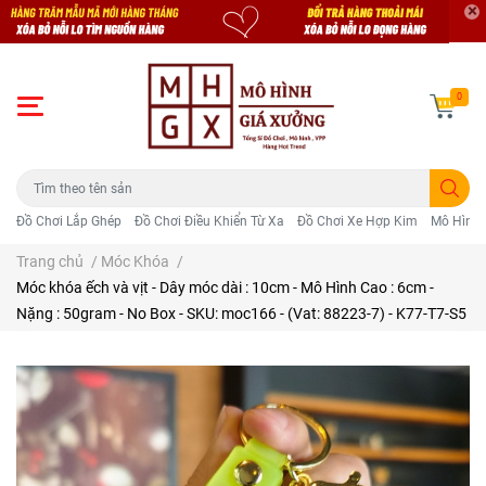
0
Đồ Chơi Lắp Ghép
Đồ Chơi Điều Khiển Từ Xa
Đồ Chơi Xe Hợp Kim
Mô Hình 
Trang chủ
/
Móc Khóa
/
Móc khóa ếch và vịt - Dây móc dài : 10cm - Mô Hình Cao : 6cm -
Nặng : 50gram - No Box - SKU: moc166 - (Vat: 88223-7) - K77-T7-S5