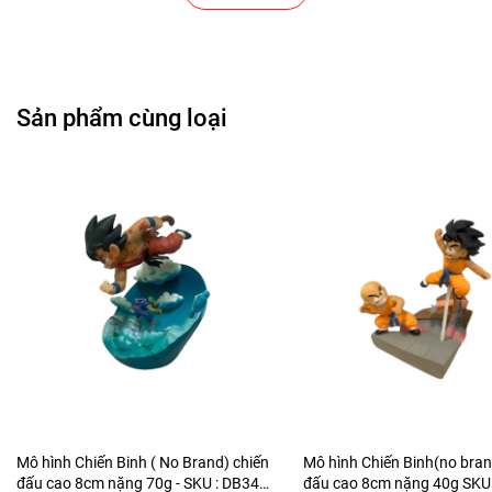
Cửa Hàng Gear , Máy Tính
Cửa Hàng Văn Phòng Phẩm
Sản phẩm cùng loại
Chuỗi Các Siêu Thị , Nhà Sách
Cửa Hàng Bán Phụ Kiện Điện Thoại
Cửa Hàng Phụ Kiện Ô Tô ( Sản Phẩm Mô Hình Lắc Đầu
)
---------------------------------------------------------------------
-----------------------
-
Mô Hình Giá Xưởng
Tổng kho mô hình
Mô hình Chiến Binh ( No Brand) chiến
Mô hình Chiến Binh(no bran
đấu cao 8cm nặng 70g - SKU : DB340
đấu cao 8cm nặng 40g SKU 