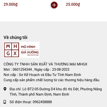
Liên hệ : 096.245.8888 vs 0947.783.771
( VAT : MH001-02 ) - N2-B1-S5
VAT : MH001-02 ) K150-T2-
29.000₫
25.000₫
Bán Buôn , Bán Lẻ Mô Hình
Rất mong hợp tác với các Shop và các Cộng Tác Viên
Về chúng tôi
CÔNG TY TNHH SẢN XUẤT VÀ THƯƠNG MẠI MHGX
Mst : 0601254344 , Ngày cấp : 23-08-2023
Nơi cấp : Sơ Kế Hoạch và Đầu Tư Tỉnh Nam Định
Cung cấp sản phẩm chất lượng từ các thương hiệu hàng đầu.
Địa chỉ:
Lô BT2-05 Đường D4 khu đô thị Dệt, Phường Năng
Tĩnh, Thành phố Nam Định, Nam Định
Số điện thoại:
0962458888