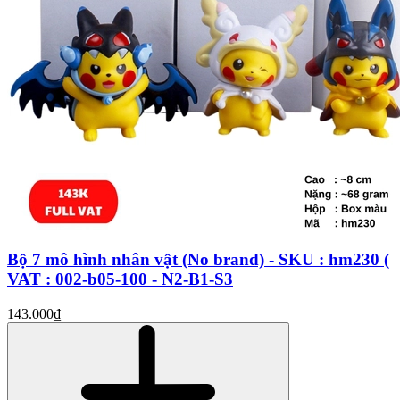
Bộ 7 mô hình nhân vật (No brand) - SKU : hm230 (
VAT : 002-b05-100 - N2-B1-S3
143.000₫