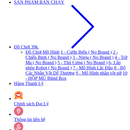
SẢN PHẨM BÁN CHẠY
Đồ Chơi 39k
Đồ Chơi Mô Hình
1 - Cướp Biển ( No Brand )
2 -
Chiến Binh ( No Brand )
3 - Ninja ( No Brand )
4 - Trừ
Ma ( No Brand )
5 - Thú Cưng ( No Brand )
6- Lắp
ghép Robot ( No Brand )
7 - Mô Hình Lắc Đầu
8 - Bộ
Các Nhân Vật Dễ Thương
9 - Mô Hình nhân vật nữ
10
- HỘP MÙ Blind Box
Hàng Thanh Lý
Chính sách Đại Lý
Thông tin liên hệ