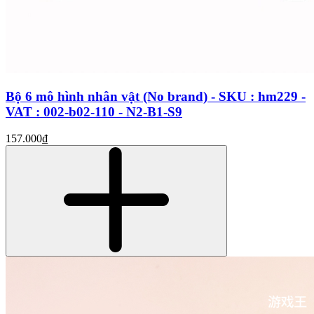
Bộ 6 mô hình nhân vật (No brand) - SKU : hm229 -
VAT : 002-b02-110 - N2-B1-S9
157.000₫