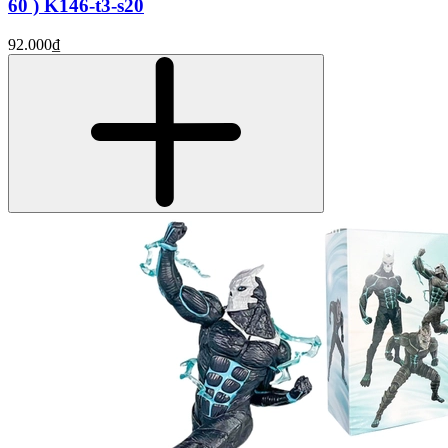
60 ) K146-t3-s20
92.000₫