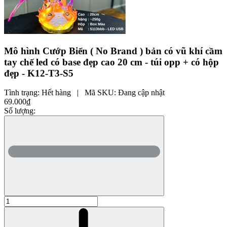
Mô hình Cướp Biển ( No Brand ) bản có vũ khí cầm
tay chế led có base đẹp cao 20 cm - túi opp + có hộp
đẹp - K12-T3-S5
Tình trạng:
Hết hàng
|
Mã SKU:
Đang cập nhật
69.000₫
Số lượng: