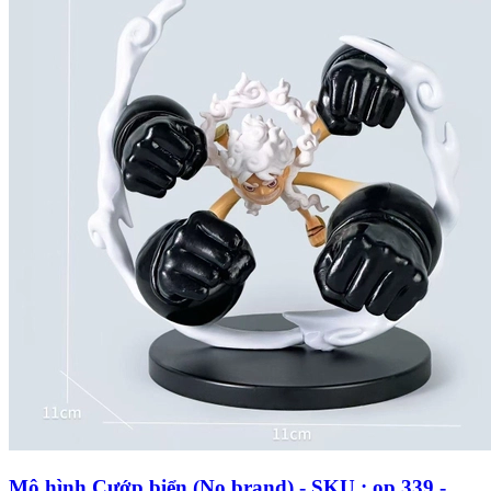
Mô hình Cướp biển (No brand) - SKU : op 339 -