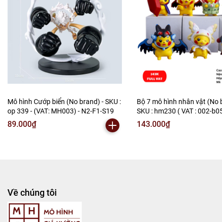
Mô hình Cướp biển (No brand) - SKU :
Bộ 7 mô hình nhân vật (No 
op 339 - (VAT: MH003) - N2-F1-S19
SKU : hm230 ( VAT : 002-b0
N2-B1-S3
89.000₫
143.000₫
Về chúng tôi