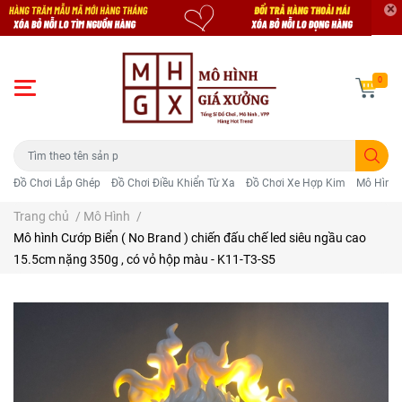
0
Đồ Chơi Lắp Ghép
Đồ Chơi Điều Khiển Từ Xa
Đồ Chơi Xe Hợp Kim
Mô Hình 
Trang chủ
/
Mô Hình
/
Mô hình Cướp Biển ( No Brand ) chiến đấu chế led siêu ngầu cao
15.5cm nặng 350g , có vỏ hộp màu - K11-T3-S5