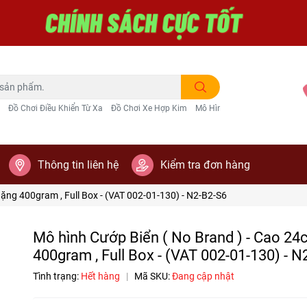
Đồ Chơi Điều Khiển Từ Xa
Đồ Chơi Xe Hợp Kim
Mô Hình Trang Trí
Thông tin liên hệ
Kiểm tra đơn hàng
ặng 400gram , Full Box - (VAT 002-01-130) - N2-B2-S6
Mô hình Cướp Biển ( No Brand ) - Cao 24
400gram , Full Box - (VAT 002-01-130) - N
Tình trạng:
Hết hàng
|
Mã SKU:
Đang cập nhật