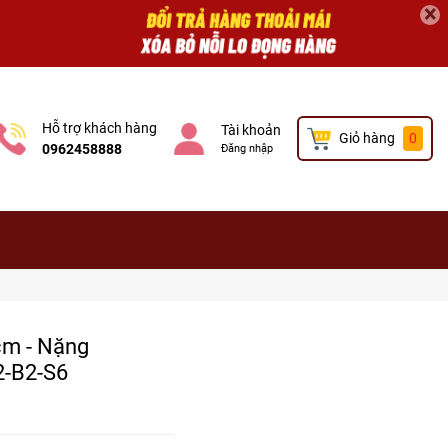
×
Hỗ trợ khách hàng
Tài khoản
Giỏ hàng
0
0962458888
Đăng nhập
cm - Nặng
2-B2-S6