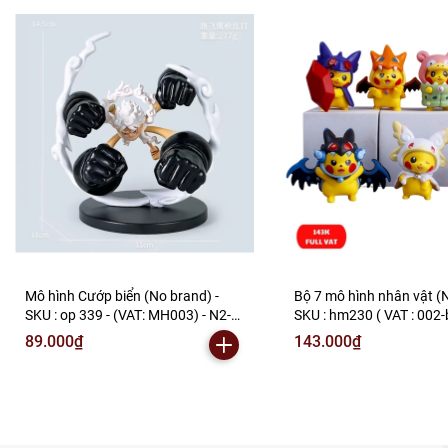
Mô hình Cướp biển (No brand) -
Bộ 7 mô hình nhân vật (N
SKU : op 339 - (VAT: MH003) - N2-
SKU : hm230 ( VAT : 002-
F1-S19
N2-B1-S3
89.000₫
143.000₫