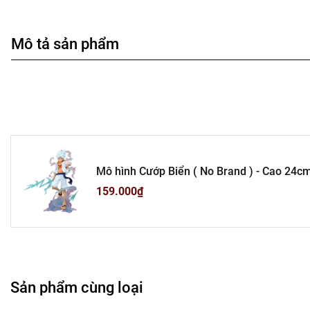
Mô tả sản phẩm
Mô hình Cướp Biển ( No Brand ) - Cao 24cm - Nặng 400gram , Full 
B2-S6
159.000₫
Sản phẩm cùng loại