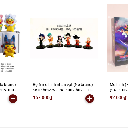
o brand) -
Bộ 6 mô hình nhân vật (No brand) -
Mô hình (
b05-100 -
SKU : hm229 - VAT : 002-b02-110 -
(VAT : 002
N2-B1-S9
157.000₫
92.000₫