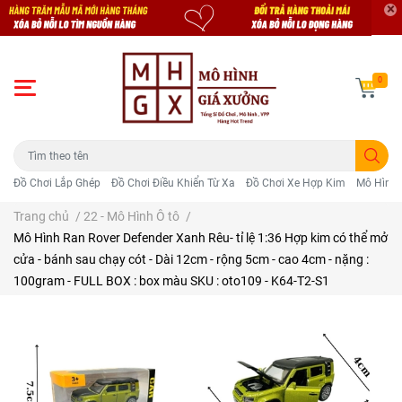
0
Đồ Chơi Lắp Ghép
Đồ Chơi Điều Khiển Từ Xa
Đồ Chơi Xe Hợp Kim
Mô Hình 
Trang chủ
/
22 - Mô Hình Ô tô
/
Mô Hình Ran Rover Defender Xanh Rêu- tỉ lệ 1:36 Hợp kim có thể mở
cửa - bánh sau chạy cót - Dài 12cm - rộng 5cm - cao 4cm - nặng :
100gram - FULL BOX : box màu SKU : oto109 - K64-T2-S1