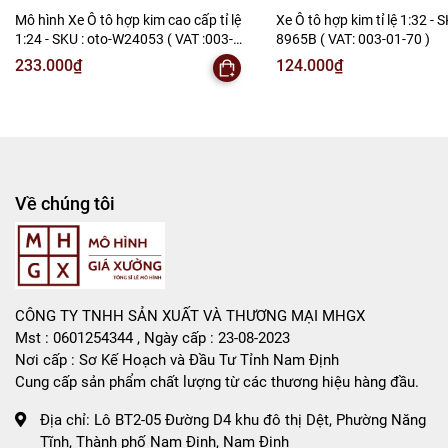
Mô hình Xe Ô tô hợp kim cao cấp tỉ lệ
Xe Ô tô hợp kim tỉ lệ 1:32 - S
-
Mô Hình Giá Xưởng
1:24 - SKU : oto-W24053 ( VAT :003-
8965B ( VAT: 003-01-70 )
01-150 )
233.000₫
124.000₫
Tổng kho mô hình
Liên hệ : 096.245.8888 vs 0947.783.771
Bán Buôn , Bán Lẻ Mô Hình
Rất mong hợp tác với các Shop và các Cộng Tác Viên
Về chúng tôi
CÔNG TY TNHH SẢN XUẤT VÀ THƯƠNG MẠI MHGX
Mst : 0601254344 , Ngày cấp : 23-08-2023
Nơi cấp : Sơ Kế Hoạch và Đầu Tư Tỉnh Nam Định
Cung cấp sản phẩm chất lượng từ các thương hiệu hàng đầu.
Địa chỉ:
Lô BT2-05 Đường D4 khu đô thị Dệt, Phường Năng
Tĩnh, Thành phố Nam Định, Nam Định