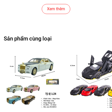
Cửa Hàng Đồ Chơi Trẻ Em
Xem thêm
Cửa Hàng Bánh Sinh Nhật
Cửa Hàng Gear , Máy Tính
Sản phẩm cùng loại
Cửa Hàng Văn Phòng Phẩm
Chuỗi Các Siêu Thị , Nhà Sách
Cửa Hàng Bán Phụ Kiện Điện Thoại
Cửa Hàng Phụ Kiện Ô Tô ( Sản Phẩm Mô Hình Lắc Đầu
)
---------------------------------------------------------------------
-----------------------