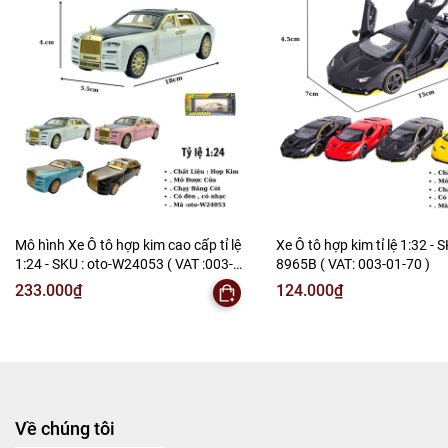
Mô hình Xe Ô tô hợp kim cao cấp tỉ lệ
Xe Ô tô hợp kim tỉ lệ 1:32 - S
1:24 - SKU : oto-W24053 ( VAT :003-
8965B ( VAT: 003-01-70 )
01-150 )
233.000₫
124.000₫
Về chúng tôi