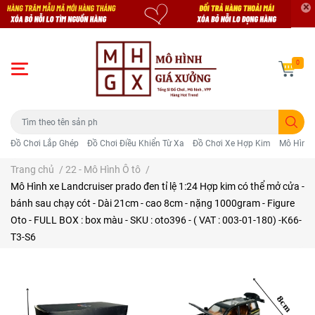
0
Đồ Chơi Lắp Ghép
Đồ Chơi Điều Khiển Từ Xa
Đồ Chơi Xe Hợp Kim
Mô Hình 
Trang chủ
/
22 - Mô Hình Ô tô
/
Mô Hình xe Landcruiser prado đen tỉ lệ 1:24 Hợp kim có thể mở cửa -
bánh sau chạy cót - Dài 21cm - cao 8cm - nặng 1000gram - Figure
Oto - FULL BOX : box màu - SKU : oto396 - ( VAT : 003-01-180) -K66-
T3-S6