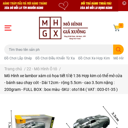
0
Đồ Chơi Lắp Ghép
Đồ Chơi Điều Khiển Từ Xa
Đồ Chơi Xe Hợp Kim
Mô Hình 
Trang chủ
/
22 - Mô Hình Ô tô
/
Mô Hình xe lambor xám có họa tiết tỉ lệ 1:36 Hợp kim có thể mở cửa
- bánh sau chạy cót - Dài 12cm - rộng 5.5cm - cao 3.5cm nặng :
200gram - FULL BOX : box màu -SKU : oto184 ( VAT : 003-01-35 )