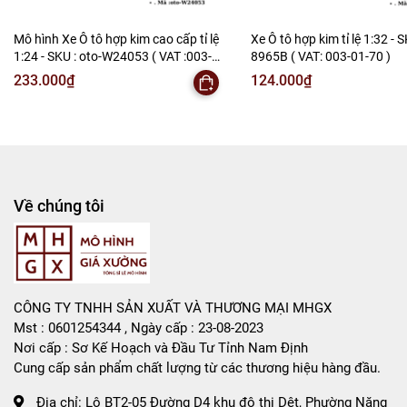
-----------------------
Mô hình Xe Ô tô hợp kim cao cấp tỉ lệ
Xe Ô tô hợp kim tỉ lệ 1:32 - S
-
Mô Hình Giá Xưởng
1:24 - SKU : oto-W24053 ( VAT :003-
8965B ( VAT: 003-01-70 )
01-150 )
233.000₫
124.000₫
Tổng kho mô hình
Liên hệ : 096.245.8888 vs 0947.783.771
Bán Buôn , Bán Lẻ Mô Hình
Rất mong hợp tác với các Shop và các Cộng Tác Viên
Về chúng tôi
CÔNG TY TNHH SẢN XUẤT VÀ THƯƠNG MẠI MHGX
Mst : 0601254344 , Ngày cấp : 23-08-2023
Nơi cấp : Sơ Kế Hoạch và Đầu Tư Tỉnh Nam Định
Cung cấp sản phẩm chất lượng từ các thương hiệu hàng đầu.
Địa chỉ:
Lô BT2-05 Đường D4 khu đô thị Dệt, Phường Năng