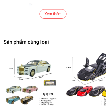
Cửa Hàng Đồ Chơi Trẻ Em
Xem thêm
Cửa Hàng Bánh Sinh Nhật
Cửa Hàng Gear , Máy Tính
Sản phẩm cùng loại
Cửa Hàng Văn Phòng Phẩm
Chuỗi Các Siêu Thị , Nhà Sách
Cửa Hàng Bán Phụ Kiện Điện Thoại
Cửa Hàng Phụ Kiện Ô Tô ( Sản Phẩm Mô Hình Lắc Đầu
)
---------------------------------------------------------------------