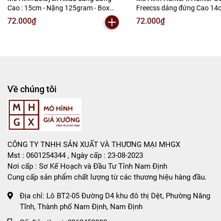
Cao : 15cm - Nặng 125gram - Box
Freecss dáng đứng Cao 14
Màu - (VAT 002-05-60) - K60-T4-S5
100gram - Figure Hunter x H
72.000₫
72.000₫
Có Hộp màu - (VAT 002-05-60) - 
T4-S4
Về chúng tôi
CÔNG TY TNHH SẢN XUẤT VÀ THƯƠNG MẠI MHGX
Mst : 0601254344 , Ngày cấp : 23-08-2023
Nơi cấp : Sơ Kế Hoạch và Đầu Tư Tỉnh Nam Định
Cung cấp sản phẩm chất lượng từ các thương hiệu hàng đầu.
Địa chỉ:
Lô BT2-05 Đường D4 khu đô thị Dệt, Phường Năng
Tĩnh, Thành phố Nam Định, Nam Định