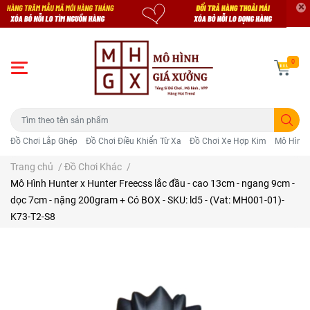
0
Đồ Chơi Lắp Ghép
Đồ Chơi Điều Khiển Từ Xa
Đồ Chơi Xe Hợp Kim
Mô Hình 
Trang chủ
/
Đồ Chơi Khác
/
Mô Hình Hunter x Hunter Freecss lắc đầu - cao 13cm - ngang 9cm -
dọc 7cm - nặng 200gram + Có BOX - SKU: ld5 - (Vat: MH001-01)-
K73-T2-S8