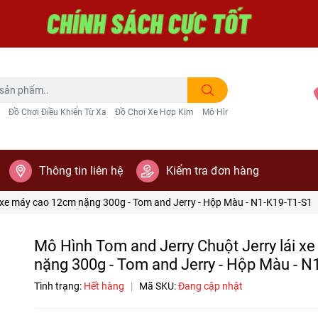
Đồ Chơi Điều Khiển Từ Xa
Đồ Chơi Xe Hợp Kim
Mô Hình Trang Trí
Thông tin liên hệ
Kiểm tra đơn hàng
i xe máy cao 12cm nặng 300g - Tom and Jerry - Hộp Màu - N1-K19-T1-S1
Mô Hình Tom and Jerry Chuột Jerry lái 
nặng 300g - Tom and Jerry - Hộp Màu - N
Tình trạng:
Hết hàng
|
Mã SKU:
Đang cập nhật