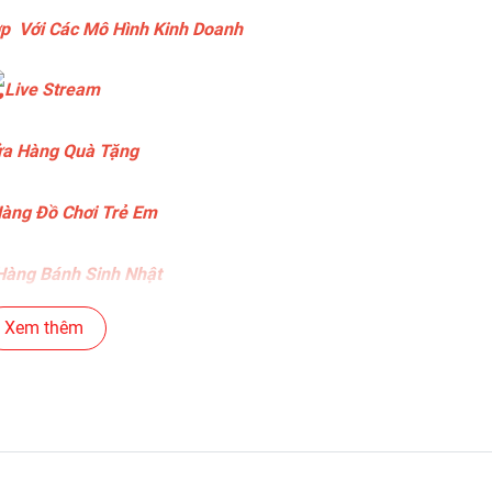
p Với Các Mô Hình Kinh Doanh
Live Stream
a Hàng Quà Tặng
àng Đồ Chơi Trẻ Em
àng Bánh Sinh Nhật
Xem thêm
ng Gear , Máy Tính
ng Văn Phòng Phẩm
c Siêu Thị , Nhà Sách