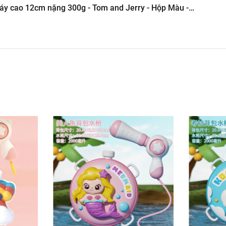
máy cao 12cm nặng 300g - Tom and Jerry - Hộp Màu -
án Phụ Kiện Điện Thoại
 Tô ( Sản Phẩm Mô Hình Lắc Đầu )
-----------------------------------------------------
Hình Giá Xưởng
g kho mô hình
6.245.8888 vs 0947.783.771
ôn , Bán Lẻ Mô Hình
i các Shop và các Cộng Tác Viên