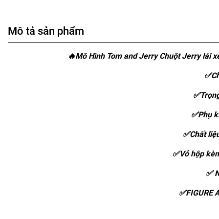
Mô tả sản phẩm
🔥Mô Hình Tom and Jerry Chuột Jerry lái 
✅Ch
✅Trọng
✅Phụ ki
✅Chất liệ
✅Vỏ hộp kèm
✅ N
✅FIGURE A