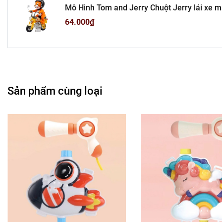
Mô Hình Tom and Jerry Chuột Jerry lái xe 
Cửa Hàng B
N1-K19-T1-S1
64.000₫
Cửa Hàng Phụ Kiện Ô
---------------------------------------
-
Mô 
Sản phẩm cùng loại
Tổn
Liên hệ : 09
Bán Bu
Rất mong hợp tác vớ