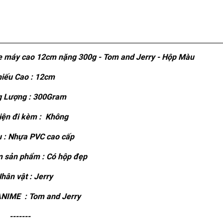
xe máy cao 12cm nặng 300g - Tom and Jerry - Hộp Màu
iếu Cao : 12cm
 Lượng : 300Gram
ện đi kèm : Không
u : Nhựa PVC cao cấp
 sản phẩm : Có hộp đẹp
hân vật : Jerry
NIME : Tom and Jerry
-------