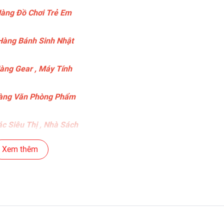
àng Đồ Chơi Trẻ Em
àng Bánh Sinh Nhật
ng Gear , Máy Tính
ng Văn Phòng Phẩm
c Siêu Thị , Nhà Sách
Xem thêm
án Phụ Kiện Điện Thoại
 Tô ( Sản Phẩm Mô Hình Lắc Đầu )
-----------------------------------------------------