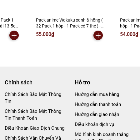
 Pack 1
Pack anime Wakuku xanh & hồng (
Pack anim
 dài 13.5cm
32 Pack 1 hộp - 1 Pack có 7 thẻ ) -
hộp - 1 Pa
- K30-T2-
dài 13.5cm - cao 12.5cm - Hộp màu
cao 13cm 
55.000₫
54.000₫
- K30-T2-S2
Chính sách
Hỗ trợ
Chính Sách Bảo Mật Thông
Hướng dẫn mua hàng
Tin
Hướng dẫn thanh toán
Chính Sách Bảo Mật Thông
Hướng dẫn giao nhận
Tin Thanh Toán
Điều khoản dịch vụ
Điều Khoản Giao Dịch Chung
Mô hình kinh doanh tháng
Chính Sách Vận Chuyển Và