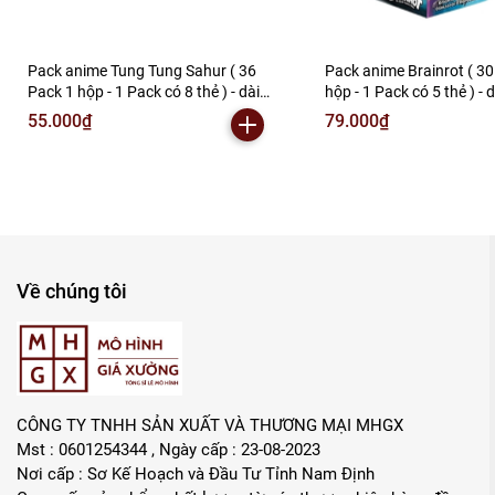
Pack anime Tung Tung Sahur ( 36
Pack anime Brainrot ( 30
Pack 1 hộp - 1 Pack có 8 thẻ ) - dài
hộp - 1 Pack có 5 thẻ ) -
13.5cm - cao 12.5cm - Hộp màu
- cao 12.5cm - Hộp màu 
55.000₫
79.000₫
- K30-T2-S4
S5
Về chúng tôi
CÔNG TY TNHH SẢN XUẤT VÀ THƯƠNG MẠI MHGX
Mst : 0601254344 , Ngày cấp : 23-08-2023
Nơi cấp : Sơ Kế Hoạch và Đầu Tư Tỉnh Nam Định