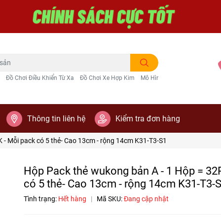
Đồ Chơi Điều Khiển Từ Xa
Đồ Chơi Xe Hợp Kim
Mô Hình Trang Trí
Thông tin liên hệ
Kiểm tra đơn hàng
 - Mỗi pack có 5 thẻ- Cao 13cm - rộng 14cm K31-T3-S1
Hộp Pack thẻ wukong bản A - 1 Hộp = 32
có 5 thẻ- Cao 13cm - rộng 14cm K31-T3-
Tình trạng:
Hết hàng
|
Mã SKU:
Đang cập nhật