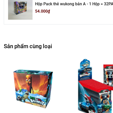
-
Mô 
Hộp Pack thẻ wukong bản A - 1 Hộp = 32PA
T3-S1
Tổn
54.000₫
Liên hệ : 09
Bán Bu
Rất mong hợp tác vớ
Sản phẩm cùng loại