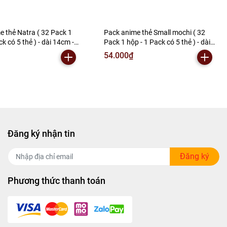
e thẻ Natra ( 32 Pack 1
Pack anime thẻ Small mochi ( 32
ck có 5 thẻ ) - dài 14cm -
Pack 1 hộp - 1 Pack có 5 thẻ ) - dài
- Hộp màu K31-T2-S7
14 - cao 13cm - Hộp màu - K31-T2-
54.000₫
S5
Đăng ký nhận tin
Đăng ký
Phương thức thanh toán