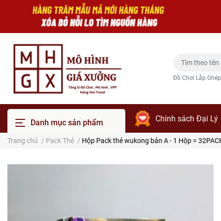
Đồ Chơi Lắp Ghép
Chính sách Đại Lý
Danh mục sản phẩm
Trang chủ
/
Pack Thẻ
/
Hộp Pack thẻ wukong bản A - 1 Hộp = 32PACK