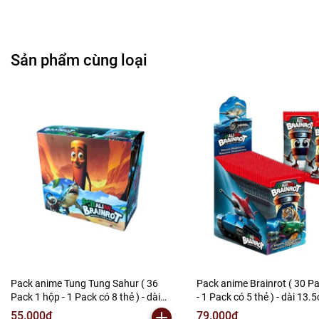
Cửa Hàng Bán Phụ Kiện Điện Thoại
Cửa Hàng Phụ Kiện Ô Tô ( Sản Phẩm Mô Hình Lắc Đầu
Sản phẩm cùng loại
)
---------------------------------------------------------------------
-----------------------
-
Mô Hình Giá Xưởng
Tổng kho mô hình
Liên hệ : 096.245.8888 vs 0947.783.771
Bán Buôn , Bán Lẻ Mô Hình
Rất mong hợp tác với các Shop và các Cộng Tác Viên
Pack anime Tung Tung Sahur ( 36
Pack anime Brainrot ( 30 P
Pack 1 hộp - 1 Pack có 8 thẻ ) - dài
- 1 Pack có 5 thẻ ) - dài 13.
13.5cm - cao 12.5cm - Hộp màu
12.5cm - Hộp màu - K30-T2
55.000₫
79.000₫