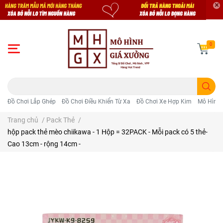
0
Đồ Chơi Lắp Ghép
Đồ Chơi Điều Khiển Từ Xa
Đồ Chơi Xe Hợp Kim
Mô Hình 
Trang chủ
/
Pack Thẻ
/
hộp pack thẻ mèo chiikawa - 1 Hộp = 32PACK - Mỗi pack có 5 thẻ-
Cao 13cm - rộng 14cm -