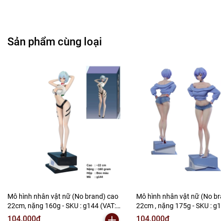
Chuỗi Các Siêu Thị , Nhà Sách
Sản phẩm cùng loại
Cửa Hàng Bán Phụ Kiện Điện Thoại
Cửa Hàng Phụ Kiện Ô Tô ( Sản Phẩm Mô Hình Lắc Đầu
)
---------------------------------------------------------------------
-----------------------
-
Mô Hình Giá Xưởng
Tổng kho mô hình
Liên hệ : 096.245.8888 vs 0947.783.771
Mô hình nhân vật nữ (No brand) cao
Mô hình nhân vật nữ (No b
Bán Buôn , Bán Lẻ Mô Hình
22cm, nặng 160g - SKU : g144 (VAT:
22cm , nặng 175g - SKU : g
MH003 )-K146-T3-S13
MH003 ) - K146-T3-S14
104.000₫
104.000₫