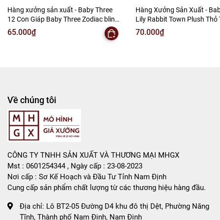
-
Mô Hình Giá Xưởng
Hàng xưởng sản xuất - Baby Three
Hàng Xưởng Sản Xuất - Bab
12 Con Giáp Baby Three Zodiac blind
Lily Rabbit Town Plush Thỏ 
Tổng kho mô hình
box ngẫu nhiên - cao ~ 16cm - Nặng
blind box ngẫu nhiên - cao 
65.000₫
70.000₫
500gram - Túi Mù - Hộp Màu
Nặng 500gram - Túi Mù - H
Liên hệ : 096.245.8888 vs 0947.783.771
Bán Buôn , Bán Lẻ Mô Hình
Rất mong hợp tác với các Shop và các Cộng Tác Viên
Về chúng tôi
CÔNG TY TNHH SẢN XUẤT VÀ THƯƠNG MẠI MHGX
Mst : 0601254344 , Ngày cấp : 23-08-2023
Nơi cấp : Sơ Kế Hoạch và Đầu Tư Tỉnh Nam Định
Cung cấp sản phẩm chất lượng từ các thương hiệu hàng đầu.
Địa chỉ:
Lô BT2-05 Đường D4 khu đô thị Dệt, Phường Năng
Tĩnh, Thành phố Nam Định, Nam Định