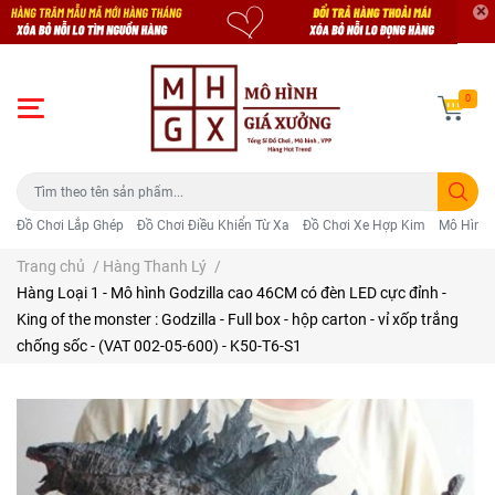
0
Đồ Chơi Lắp Ghép
Đồ Chơi Điều Khiển Từ Xa
Đồ Chơi Xe Hợp Kim
Mô Hình 
Trang chủ
/
Hàng Thanh Lý
/
Hàng Loại 1 - Mô hình Godzilla cao 46CM có đèn LED cực đỉnh -
King of the monster : Godzilla - Full box - hộp carton - vỉ xốp trắng
chống sốc - (VAT 002-05-600) - K50-T6-S1