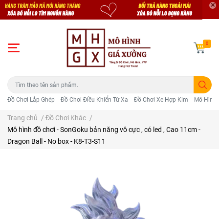
0
Đồ Chơi Lắp Ghép
Đồ Chơi Điều Khiển Từ Xa
Đồ Chơi Xe Hợp Kim
Mô Hình 
Trang chủ
/
Đồ Chơi Khác
/
Mô hình đồ chơi - SonGoku bản năng vô cực , có led , Cao 11cm -
Dragon Ball - No box - K8-T3-S11