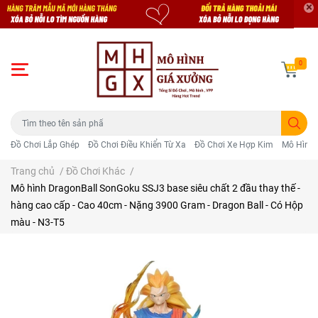
0
Đồ Chơi Lắp Ghép
Đồ Chơi Điều Khiển Từ Xa
Đồ Chơi Xe Hợp Kim
Mô Hình 
Trang chủ
/
Đồ Chơi Khác
/
Mô hình DragonBall SonGoku SSJ3 base siêu chất 2 đầu thay thế -
hàng cao cấp - Cao 40cm - Nặng 3900 Gram - Dragon Ball - Có Hộp
màu - N3-T5