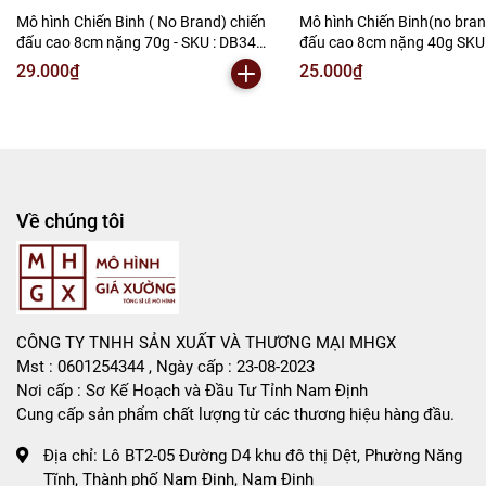
Mô hình Chiến Binh ( No Brand) chiến
Mô hình Chiến Binh(no bran
-
Mô Hình Giá Xưởng
đấu cao 8cm nặng 70g - SKU : DB340
đấu cao 8cm nặng 40g SKU 
( VAT : MH001-02 ) - N2-B1-S5
VAT : MH001-02 ) K150-T2-
29.000₫
25.000₫
Tổng kho mô hình
Liên hệ : 096.245.8888 vs 0947.783.771
Bán Buôn , Bán Lẻ Mô Hình
Rất mong hợp tác với các Shop và các Cộng Tác Viên
Về chúng tôi
CÔNG TY TNHH SẢN XUẤT VÀ THƯƠNG MẠI MHGX
Mst : 0601254344 , Ngày cấp : 23-08-2023
Nơi cấp : Sơ Kế Hoạch và Đầu Tư Tỉnh Nam Định
Cung cấp sản phẩm chất lượng từ các thương hiệu hàng đầu.
Địa chỉ:
Lô BT2-05 Đường D4 khu đô thị Dệt, Phường Năng
Tĩnh, Thành phố Nam Định, Nam Định