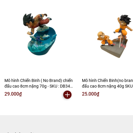
Mô hình Chiến Binh ( No Brand) chiến
Mô hình Chiến Binh(no bran
đấu cao 8cm nặng 70g - SKU : DB340
đấu cao 8cm nặng 40g SKU 
( VAT : MH001-02 ) - N2-B1-S5
VAT : MH001-02 ) K150-T2-
29.000₫
25.000₫