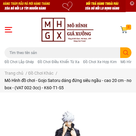
0
Đồ Chơi Lắp Ghép
Đồ Chơi Điều Khiển Từ Xa
Đồ Chơi Xe Hợp Kim
Mô Hình 
Trang chủ
/
Đồ Chơi Khác
/
Mô Hình đồ chơi - Gojo Satoru dáng đứng siêu ngầu - cao 20 cm - no
box - (VAT 002-3cc) - K60-T1-S5