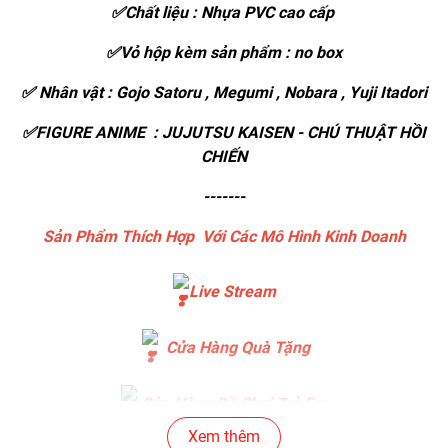
✅Chất liệu : Nhựa PVC cao cấp
✅Vỏ hộp kèm sản phẩm : no box
✅ Nhân vật : Gojo Satoru , Megumi , Nobara , Yuji Itadori
✅FIGURE ANIME : JUJUTSU KAISEN - CHÚ THUẬT HỒI
CHIẾN
-------
Sản Phẩm Thích Hợp Với Các Mô Hình Kinh Doanh
Live Stream
Cửa Hàng Quà Tặng
Cửa Hàng Đồ Chơi Trẻ Em
Xem thêm