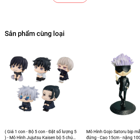
Cửa Hàng Bánh Sinh Nhật
Cửa Hàng Gear , Máy Tính
Sản phẩm cùng loại
Cửa Hàng Văn Phòng Phẩm
Chuỗi Các Siêu Thị , Nhà Sách
Cửa Hàng Bán Phụ Kiện Điện Thoại
Cửa Hàng Phụ Kiện Ô Tô ( Sản Phẩm Mô Hình Lắc Đầu
)
---------------------------------------------------------------------
-----------------------
( Giá 1 con - Bộ 5 con - Đặt số lượng 5
Mô Hình Gojo Satoru bịp m
-
Mô Hình Giá Xưởng
) - Mô Hình Jujutsu Kaisen bộ 5 chú
đứng - Cao 15cm - nặng 10