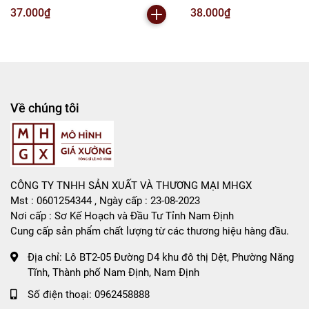
thuật hồi chiến - Cao 9-10cm - nặng
No Box - Figure anime Juju
37.000₫
38.000₫
Tổng kho mô hình
200gram - No Box : bọc túi OPP -
- (VAT : G873-84) - K59-T1-
Figure anime Jujutsu Kaisen - SKU :
Liên hệ : 096.245.8888 vs 0947.783.771
BO47 ( VAT : MH001-02 ) K32-T1-S5
Bán Buôn , Bán Lẻ Mô Hình
Rất mong hợp tác với các Shop và các Cộng Tác Viên
Về chúng tôi
CÔNG TY TNHH SẢN XUẤT VÀ THƯƠNG MẠI MHGX
Mst : 0601254344 , Ngày cấp : 23-08-2023
Nơi cấp : Sơ Kế Hoạch và Đầu Tư Tỉnh Nam Định
Cung cấp sản phẩm chất lượng từ các thương hiệu hàng đầu.
Địa chỉ:
Lô BT2-05 Đường D4 khu đô thị Dệt, Phường Năng
Tĩnh, Thành phố Nam Định, Nam Định
Số điện thoại:
0962458888