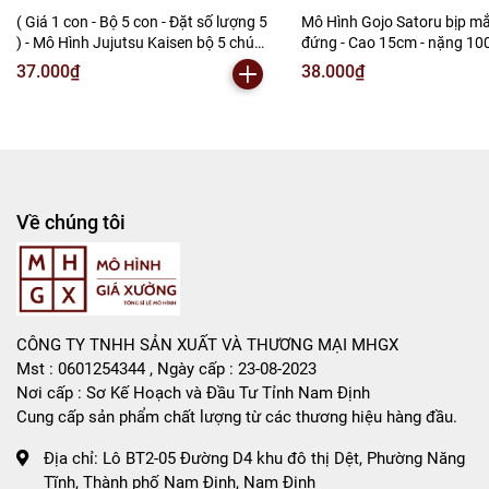
( Giá 1 con - Bộ 5 con - Đặt số lượng 5
Mô Hình Gojo Satoru bịp m
) - Mô Hình Jujutsu Kaisen bộ 5 chú
đứng - Cao 15cm - nặng 10
thuật hồi chiến - Cao 9-10cm - nặng
No Box - Figure anime Juju
37.000₫
38.000₫
200gram - No Box : bọc túi OPP -
- (VAT : G873-84) - K59-T1-
Figure anime Jujutsu Kaisen - SKU :
BO47 ( VAT : MH001-02 ) K32-T1-S5
Về chúng tôi
CÔNG TY TNHH SẢN XUẤT VÀ THƯƠNG MẠI MHGX
Mst : 0601254344 , Ngày cấp : 23-08-2023
Nơi cấp : Sơ Kế Hoạch và Đầu Tư Tỉnh Nam Định
Cung cấp sản phẩm chất lượng từ các thương hiệu hàng đầu.
Địa chỉ:
Lô BT2-05 Đường D4 khu đô thị Dệt, Phường Năng
Tĩnh, Thành phố Nam Định, Nam Định