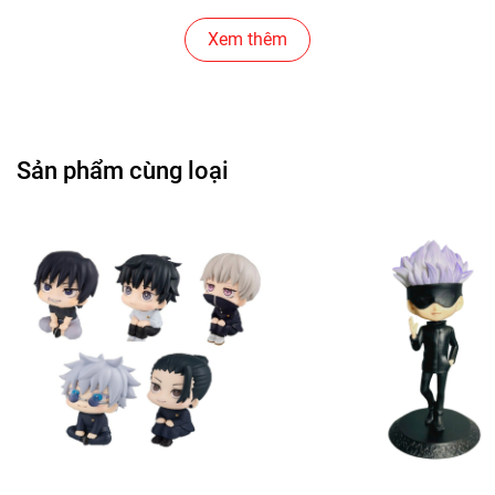
✅Chất liệu : Nhựa PVC cao cấp
Xem thêm
✅Vỏ hộp kèm sản phẩm : Box màu
✅ Nhân vật : Gojo
✅FIGURE ANIME : JuJutsu Kaisen
Sản phẩm cùng loại