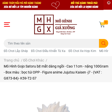
0
Đồ Chơi Lắp Ghép
Đồ Chơi Điều Khiển Từ Xa
Đồ Chơi Xe Hợp Kim
Mô Hình 
Trang chủ
/
Đồ Chơi Khác
/
Mô Hình Gojo Satoru bịt mắt dáng ngồi - Cao 11cm - nặng 100Gram
- Box màu : bọc túi OPP - Figure anime Jujutsu Kaisen -j7 - (VAT :
G873-84)- K59-T2-S7