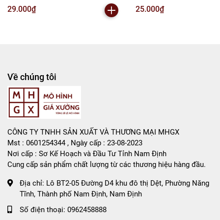
Liên hệ : 096.245.8888 vs 0947.783.771
( VAT : MH001-02 ) - N2-B1-S5
VAT : MH001-02 ) K150-T2-
29.000₫
25.000₫
Bán Buôn , Bán Lẻ Mô Hình
Rất mong hợp tác với các Shop và các Cộng Tác Viên
Về chúng tôi
CÔNG TY TNHH SẢN XUẤT VÀ THƯƠNG MẠI MHGX
Mst : 0601254344 , Ngày cấp : 23-08-2023
Nơi cấp : Sơ Kế Hoạch và Đầu Tư Tỉnh Nam Định
Cung cấp sản phẩm chất lượng từ các thương hiệu hàng đầu.
Địa chỉ:
Lô BT2-05 Đường D4 khu đô thị Dệt, Phường Năng
Tĩnh, Thành phố Nam Định, Nam Định
Số điện thoại:
0962458888