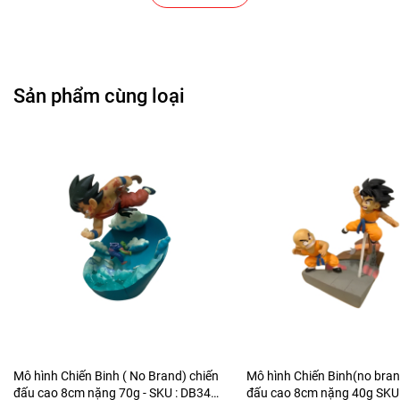
Cửa Hàng Gear , Máy Tính
Cửa Hàng Văn Phòng Phẩm
Sản phẩm cùng loại
Chuỗi Các Siêu Thị , Nhà Sách
Cửa Hàng Bán Phụ Kiện Điện Thoại
Cửa Hàng Phụ Kiện Ô Tô ( Sản Phẩm Mô Hình Lắc Đầu
)
---------------------------------------------------------------------
-----------------------
-
Mô Hình Giá Xưởng
Tổng kho mô hình
Mô hình Chiến Binh ( No Brand) chiến
Mô hình Chiến Binh(no bran
đấu cao 8cm nặng 70g - SKU : DB340
đấu cao 8cm nặng 40g SKU 