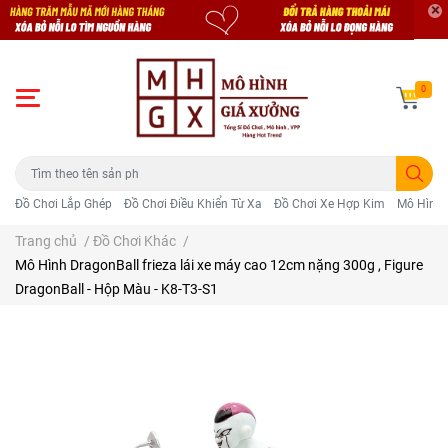
0
Đồ Chơi Lắp Ghép
Đồ Chơi Điều Khiển Từ Xa
Đồ Chơi Xe Hợp Kim
Mô Hình 
Trang chủ
/
Đồ Chơi Khác
/
Mô Hình DragonBall frieza lái xe máy cao 12cm nặng 300g , Figure
DragonBall - Hộp Màu - K8-T3-S1