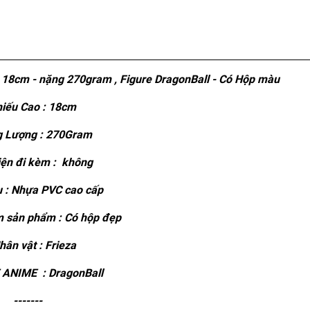
 18cm - nặng 270gram , Figure DragonBall - Có Hộp màu
iếu Cao : 18cm
 Lượng : 270Gram
ện đi kèm : không
u : Nhựa PVC cao cấp
 sản phẩm : Có hộp đẹp
ân vật : Frieza
ANIME : DragonBall
-------