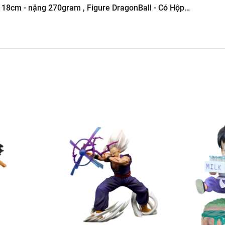
18cm - nặng 270gram , Figure DragonBall - Có Hộp
án Phụ Kiện Điện Thoại
 Tô ( Sản Phẩm Mô Hình Lắc Đầu )
-----------------------------------------------------
Hình Giá Xưởng
g kho mô hình
6.245.8888 vs 0947.783.771
ôn , Bán Lẻ Mô Hình
i các Shop và các Cộng Tác Viên