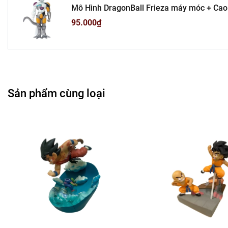
Mô Hình DragonBall Frieza máy móc + Cao 
Cửa Hàng B
màu
95.000₫
Cửa Hàng Phụ Kiện Ô
---------------------------------------
-
Mô 
Sản phẩm cùng loại
Tổn
Liên hệ : 09
Bán Bu
Rất mong hợp tác vớ