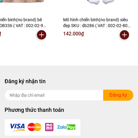
hiến binh(no brand) bê
Mô hình chiến binh(no brand) siêu
 DB336 ( VAT : 002-02-90
đẹp SKU : db286 ( VAT : 002-02-80 )
S20
- N2-G2-S7
₫
142.000₫
Đăng ký nhận tin
Đăng ký
Phương thức thanh toán