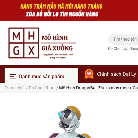
Đồ Chơi Lắp Ghép
Chính sách Đại Lý
Danh mục sản phẩm
Trang chủ
/
Đồ Chơi Khác
/
Mô Hình DragonBall Frieza máy móc + Ca