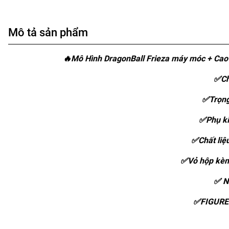
Mô tả sản phẩm
🔥Mô Hình DragonBall Frieza máy móc + Cao
✅Ch
✅Trọng
✅Phụ ki
✅Chất liệ
✅Vỏ hộp kèm
✅ Nh
✅FIGURE 