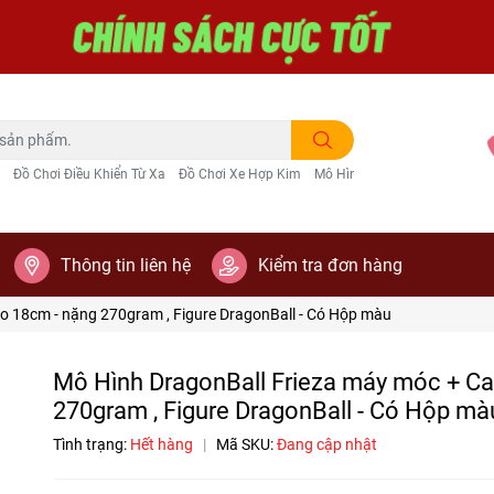
Đồ Chơi Điều Khiển Từ Xa
Đồ Chơi Xe Hợp Kim
Mô Hình Trang Trí
Thông tin liên hệ
Kiểm tra đơn hàng
o 18cm - nặng 270gram , Figure DragonBall - Có Hộp màu
Mô Hình DragonBall Frieza máy móc + C
270gram , Figure DragonBall - Có Hộp mà
Tình trạng:
Hết hàng
|
Mã SKU:
Đang cập nhật