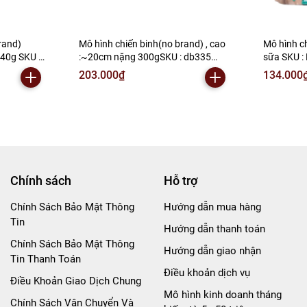
rand)
Mô hình chiến binh(no brand) , cao
Mô hình c
40g SKU :
:~20cm nặng 300gSKU : db335
sữa SKU :
) K150-
(VAT: 002-02-120 ) - N2-G2-S11
) - N2-D1-
203.000₫
134.000
Chính sách
Hỗ trợ
Chính Sách Bảo Mật Thông
Hướng dẫn mua hàng
Tin
Hướng dẫn thanh toán
Chính Sách Bảo Mật Thông
Hướng dẫn giao nhận
Tin Thanh Toán
Điều khoản dịch vụ
Điều Khoản Giao Dịch Chung
Mô hình kinh doanh tháng
Chính Sách Vận Chuyển Và