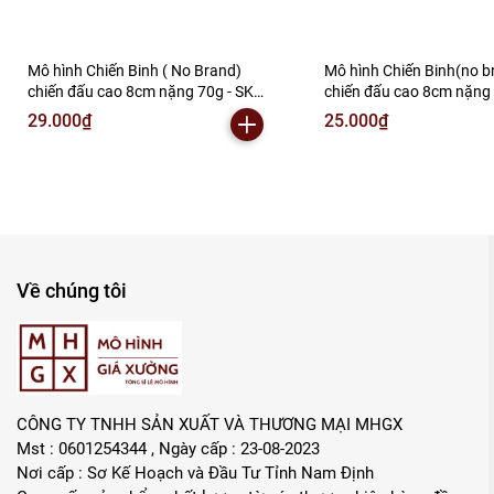
Mô hình Chiến Binh ( No Brand)
Mô hình Chiến Binh(no b
chiến đấu cao 8cm nặng 70g - SKU
chiến đấu cao 8cm nặng 
: DB340 ( VAT : MH001-02 ) - N2-B1-
DB339 ( VAT : MH001-02 
29.000₫
25.000₫
S5
T2-S7
Về chúng tôi
CÔNG TY TNHH SẢN XUẤT VÀ THƯƠNG MẠI MHGX
Mst : 0601254344 , Ngày cấp : 23-08-2023
Nơi cấp : Sơ Kế Hoạch và Đầu Tư Tỉnh Nam Định