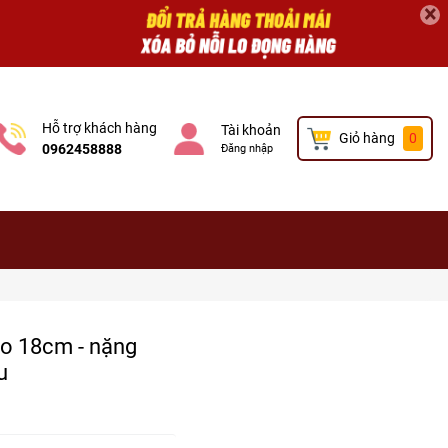
×
Hỗ trợ khách hàng
Tài khoản
Giỏ hàng
0
0962458888
Đăng nhập
ao 18cm - nặng
u