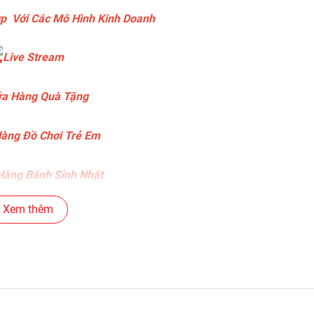
p Với Các Mô Hình Kinh Doanh
Live Stream
a Hàng Quà Tặng
àng Đồ Chơi Trẻ Em
àng Bánh Sinh Nhật
Xem thêm
ng Gear , Máy Tính
ng Văn Phòng Phẩm
c Siêu Thị , Nhà Sách