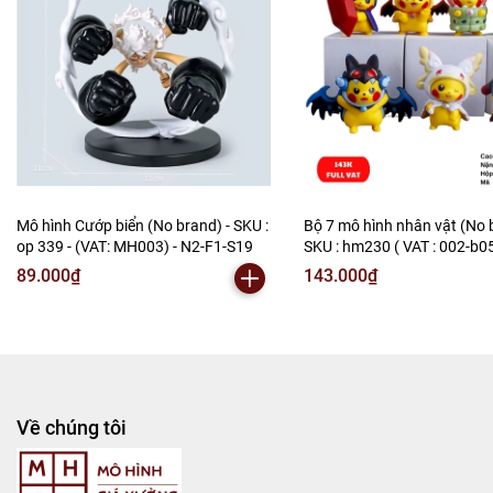
Mô hình Cướp biển (No brand) - SKU :
Bộ 7 mô hình nhân vật (No 
op 339 - (VAT: MH003) - N2-F1-S19
SKU : hm230 ( VAT : 002-b0
N2-B1-S3
89.000₫
143.000₫
Về chúng tôi