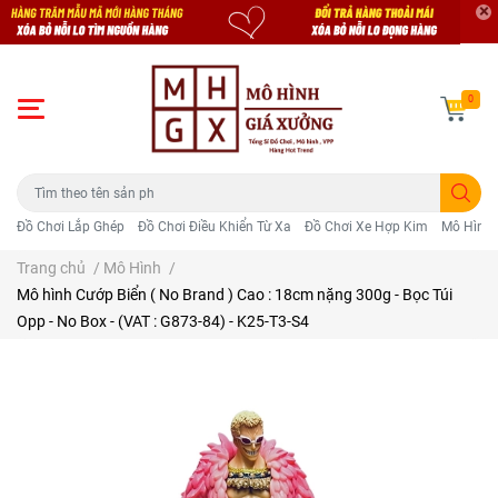
0
Đồ Chơi Lắp Ghép
Đồ Chơi Điều Khiển Từ Xa
Đồ Chơi Xe Hợp Kim
Mô Hình 
Trang chủ
/
Mô Hình
/
Mô hình Cướp Biển ( No Brand ) Cao : 18cm nặng 300g - Bọc Túi
Opp - No Box - (VAT : G873-84) - K25-T3-S4