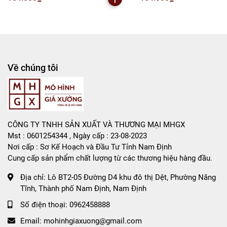
Bán Buôn , Bán Lẻ Mô Hình
Rất mong hợp tác với các Shop và các Cộng Tác Viên
Về chúng tôi
CÔNG TY TNHH SẢN XUẤT VÀ THƯƠNG MẠI MHGX
Mst : 0601254344 , Ngày cấp : 23-08-2023
Nơi cấp : Sơ Kế Hoạch và Đầu Tư Tỉnh Nam Định
Cung cấp sản phẩm chất lượng từ các thương hiệu hàng đầu.
Địa chỉ:
Lô BT2-05 Đường D4 khu đô thị Dệt, Phường Năng
Tĩnh, Thành phố Nam Định, Nam Định
Số điện thoại:
0962458888
Email:
mohinhgiaxuong@gmail.com