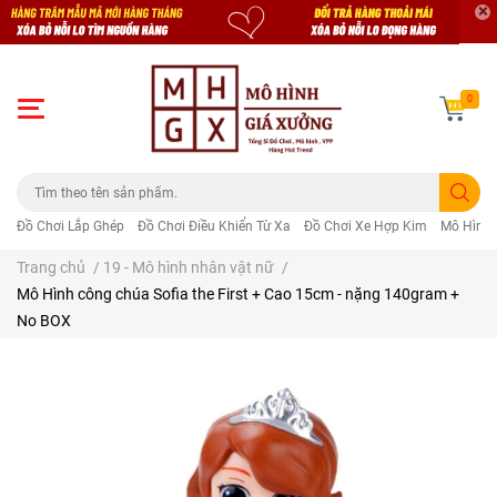
0
Đồ Chơi Lắp Ghép
Đồ Chơi Điều Khiển Từ Xa
Đồ Chơi Xe Hợp Kim
Mô Hình 
Trang chủ
/
19 - Mô hình nhân vật nữ
/
Mô Hình công chúa Sofia the First + Cao 15cm - nặng 140gram +
No BOX