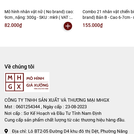
Liên hệ : 096.245.8888 vs 0947.783.771
Mô hình nhân vật nữ ( No brand) cao:
Combo 21 nhân vật chiến b
9cm , nặng: 300g - SKU : mk9 ( VAT :
brand) Bản B - Cao 6-7cm -
Bán Buôn , Bán Lẻ Mô Hình
002-b05-50 )K26-T1-S4
300gram - no box , bọc túi 
82.000₫
155.000₫
:DB145a ( VAT 002-02-130 )
S1 Sao chép
Rất mong hợp tác với các Shop và các Cộng Tác Viên
Về chúng tôi
CÔNG TY TNHH SẢN XUẤT VÀ THƯƠNG MẠI MHGX
Mst : 0601254344 , Ngày cấp : 23-08-2023
Nơi cấp : Sơ Kế Hoạch và Đầu Tư Tỉnh Nam Định
Cung cấp sản phẩm chất lượng từ các thương hiệu hàng đầu.
Địa chỉ:
Lô BT2-05 Đường D4 khu đô thị Dệt, Phường Năng