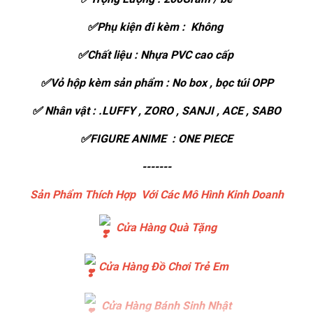
✅Phụ kiện đi kèm : Không
✅Chất liệu : Nhựa PVC cao cấp
✅Vỏ hộp kèm sản phẩm : No box , bọc túi OPP
✅ Nhân vật : .LUFFY , ZORO , SANJI , ACE , SABO
✅FIGURE ANIME : ONE PIECE
-------
Sản Phẩm Thích Hợp Với Các Mô Hình Kinh Doanh
Cửa Hàng Quà Tặng
Cửa Hàng Đồ Chơi Trẻ Em
Cửa Hàng Bánh Sinh Nhật