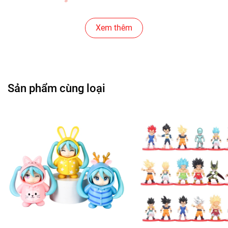
Cửa Hàng Gear , Máy Tính
Xem thêm
Cửa Hàng Văn Phòng Phẩm
Chuỗi Các Siêu Thị , Nhà Sách
Sản phẩm cùng loại
Cửa Hàng Bán Phụ Kiện Điện Thoại
Cửa Hàng Phụ Kiện Ô Tô ( Sản Phẩm Mô Hình Lắc Đầu
)
---------------------------------------------------------------------
-----------------------
-
Mô Hình Giá Xưởng
Tổng kho mô hình