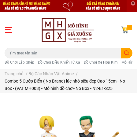
0
Đồ Chơi Lắp Ghép
Đồ Chơi Điều Khiển Từ Xa
Đồ Chơi Xe Hợp Kim
Mô Hình 
Trang chủ
/
Bộ Các Nhân Vật Anime
/
Combo 5 Cướp Biển ( No Brand) lúc nhỏ siêu đẹp Cao 15cm - No
Box - (VAT MH003) - Mô hình đồ chơi- No Box - N2-E1-S25