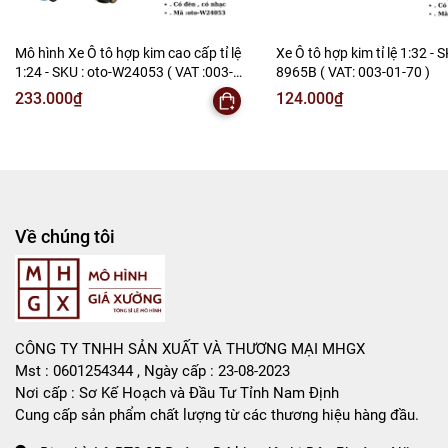
---------------------------------------------------------------------
-----------------------
Mô hình Xe Ô tô hợp kim cao cấp tỉ lệ
Xe Ô tô hợp kim tỉ lệ 1:32 - S
-
Mô Hình Giá Xưởng
1:24 - SKU : oto-W24053 ( VAT :003-
8965B ( VAT: 003-01-70 )
01-150 )
233.000₫
124.000₫
Tổng kho mô hình
Liên hệ : 096.245.8888 vs 0947.783.771
Bán Buôn , Bán Lẻ Mô Hình
Rất mong hợp tác với các Shop và các Cộng Tác Viên
Về chúng tôi
CÔNG TY TNHH SẢN XUẤT VÀ THƯƠNG MẠI MHGX
Mst : 0601254344 , Ngày cấp : 23-08-2023
Nơi cấp : Sơ Kế Hoạch và Đầu Tư Tỉnh Nam Định
Cung cấp sản phẩm chất lượng từ các thương hiệu hàng đầu.