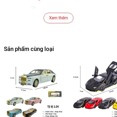
Cửa Hàng Đồ Chơi Trẻ Em
Xem thêm
Cửa Hàng Bánh Sinh Nhật
Cửa Hàng Gear , Máy Tính
Sản phẩm cùng loại
Cửa Hàng Văn Phòng Phẩm
Chuỗi Các Siêu Thị , Nhà Sách
Cửa Hàng Bán Phụ Kiện Điện Thoại
Cửa Hàng Phụ Kiện Ô Tô ( Sản Phẩm Mô Hình Lắc Đầu
)