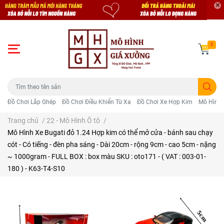
0
Đồ Chơi Lắp Ghép
Đồ Chơi Điều Khiển Từ Xa
Đồ Chơi Xe Hợp Kim
Mô Hình 
Trang chủ
/
22 - Mô Hình Ô tô
/
Mô Hình Xe Bugati đỏ 1.24 Hợp kim có thể mở cửa - bánh sau chạy
cót - Có tiếng - đèn pha sáng - Dài 20cm - rộng 9cm - cao 5cm - nặng
~ 1000gram - FULL BOX : box màu SKU : oto171 - ( VAT : 003-01-
180 ) - K63-T4-S10