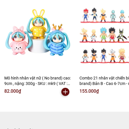
Mô hình nhân vật nữ ( No brand) cao:
Combo 21 nhân vật chiến b
9cm , nặng: 300g - SKU : mk9 ( VAT :
brand) Bản B - Cao 6-7cm -
002-b05-50 )K26-T1-S4
300gram - no box , bọc túi 
82.000₫
155.000₫
:DB145a ( VAT 002-02-130 )
S1 Sao chép