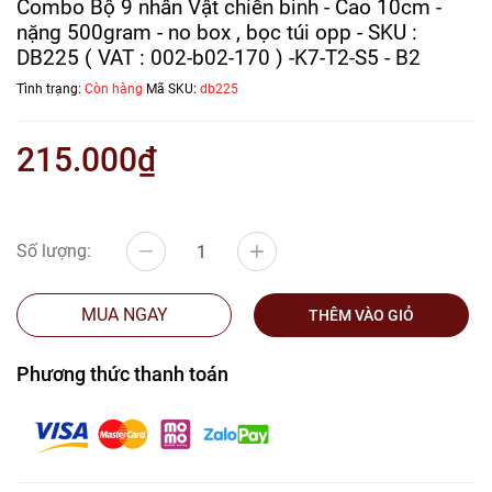
Combo Bộ 9 nhân Vật chiến binh - Cao 10cm -
nặng 500gram - no box , bọc túi opp - SKU :
DB225 ( VAT : 002-b02-170 ) -K7-T2-S5 - B2
Tình trạng:
Còn hàng
Mã SKU:
db225
215.000₫
Số lượng:
MUA NGAY
THÊM VÀO GIỎ
Phương thức thanh toán