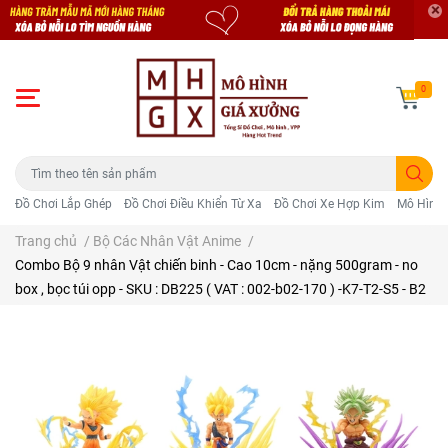
0
Đồ Chơi Lắp Ghép
Đồ Chơi Điều Khiển Từ Xa
Đồ Chơi Xe Hợp Kim
Mô Hình 
Trang chủ
/
Bộ Các Nhân Vật Anime
/
Combo Bộ 9 nhân Vật chiến binh - Cao 10cm - nặng 500gram - no
box , bọc túi opp - SKU : DB225 ( VAT : 002-b02-170 ) -K7-T2-S5 - B2