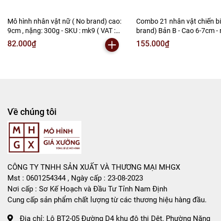
Tổng kho mô hình
Mô hình nhân vật nữ ( No brand) cao:
Combo 21 nhân vật chiến b
Liên hệ : 096.245.8888 vs 0947.783.771
9cm , nặng: 300g - SKU : mk9 ( VAT :
brand) Bản B - Cao 6-7cm -
002-b05-50 )K26-T1-S4
300gram - no box , bọc túi 
82.000₫
155.000₫
Bán Buôn , Bán Lẻ Mô Hình
:DB145a ( VAT 002-02-130 )
S1 Sao chép
Rất mong hợp tác với các Shop và các Cộng Tác Viên
Về chúng tôi
CÔNG TY TNHH SẢN XUẤT VÀ THƯƠNG MẠI MHGX
Mst : 0601254344 , Ngày cấp : 23-08-2023
Nơi cấp : Sơ Kế Hoạch và Đầu Tư Tỉnh Nam Định
Cung cấp sản phẩm chất lượng từ các thương hiệu hàng đầu.
Địa chỉ:
Lô BT2-05 Đường D4 khu đô thị Dệt, Phường Năng