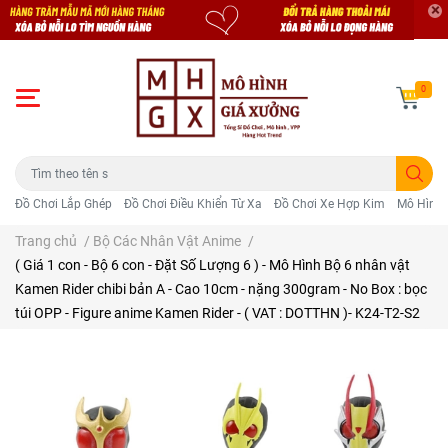
0
Đồ Chơi Lắp Ghép
Đồ Chơi Điều Khiển Từ Xa
Đồ Chơi Xe Hợp Kim
Mô Hình 
Trang chủ
/
Bộ Các Nhân Vật Anime
/
( Giá 1 con - Bộ 6 con - Đặt Số Lượng 6 ) - Mô Hình Bộ 6 nhân vật
Kamen Rider chibi bản A - Cao 10cm - nặng 300gram - No Box : bọc
túi OPP - Figure anime Kamen Rider - ( VAT : DOTTHN )- K24-T2-S2