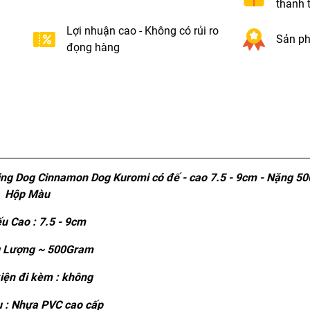
thanh 
Lợi nhuận cao - Không có rủi ro
Sản ph
đọng hàng
ng Dog Cinnamon Dog Kuromi có đế - cao 7.5 - 9cm - Nặng 50
Hộp Màu
u Cao : 7.5 - 9cm
 Lượng ~ 500Gram
iện đi kèm : không
u : Nhựa PVC cao cấp