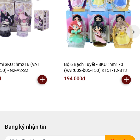
mi SKU : hm216 (VAT:
Bộ 6 Bạch Tuyết - SKU : hm170
50) - N2-A2-S2
(VAT:002-b05-150) K151-T2-S13
₫
194.000₫
Đăng ký nhận tin