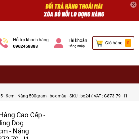
×
Hỗ trợ khách hàng
Tài khoản
Giỏ hàng
0
0962458888
Đăng nhập
 - 9cm - Nặng 500gram - box màu - SKU : bo24 ( VAT : G873-79 - I1
 -Hàng Cao Cấp -
ding Dog
9cm - Nặng
73-79 - I1