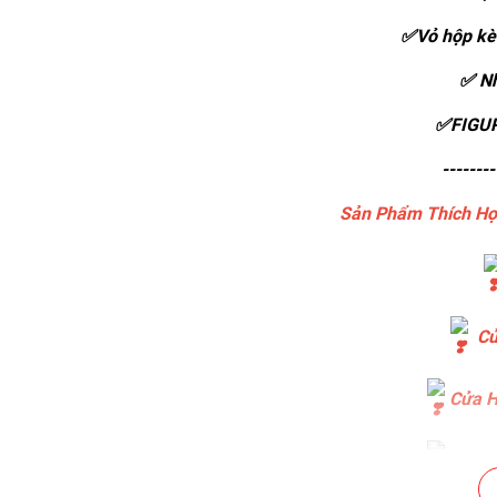
✅Vỏ hộp kè
✅ Nh
✅FIGUR
--------
Sản Phẩm Thích Hợ
Cử
Cửa H
Cửa H