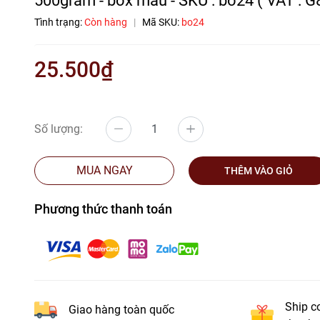
Tình trạng:
Còn hàng
|
Mã SKU:
bo24
25.500₫
Số lượng:
MUA NGAY
THÊM VÀO GIỎ
Phương thức thanh toán
Ship c
Giao hàng toàn quốc