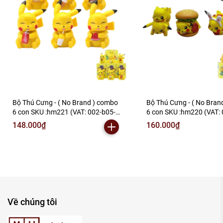
Bán Bu
Rất mong hợp tác vớ
Bộ Thú Cưng - ( No Brand ) combo
Bộ Thú Cưng - ( No Bran
6 con SKU :hm221 (VAT: 002-b05-
6 con SKU :hm220 (VAT: 
110) - N2-C1-S16
120) - N2-B2-S12
148.000₫
160.000₫
Về chúng tôi