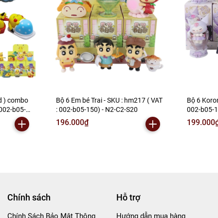
ôn , Bán Lẻ Mô Hình
i các Shop và các Cộng Tác Viên
d ) combo
Bộ 6 Em bé Trai - SKU : hm217 ( VAT
Bộ 6 Koro
002-b05-
: 002-b05-150) - N2-C2-S20
002-b05-1
196.000₫
199.000
Chính sách
Hỗ trợ
Chính Sách Bảo Mật Thông
Hướng dẫn mua hàng