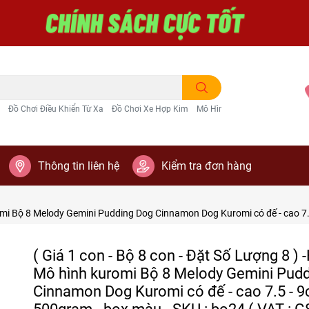
Đồ Chơi Điều Khiển Từ Xa
Đồ Chơi Xe Hợp Kim
Mô Hình Trang Trí
Thông tin liên hệ
Kiểm tra đơn hàng
romi Bộ 8 Melody Gemini Pudding Dog Cinnamon Dog Kuromi có đế - cao 7.5
( Giá 1 con - Bộ 8 con - Đặt Số Lượng 8 )
Mô hình kuromi Bộ 8 Melody Gemini Pud
Cinnamon Dog Kuromi có đế - cao 7.5 - 
500gram - box màu - SKU : bo24 ( VAT : G8