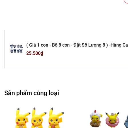
Cửa Hà
Cửa Hà
Chuỗi Cá
( Giá 1 con - Bộ 8 con - Đặt Số Lượng 8 ) -Hàng 
Dog Cinnamon Dog Kuromi có đế - cao 7.5 - 9cm -
25.500₫
Cửa Hàng B
79 - I1
Cửa Hàng Phụ Kiện Ô
---------------------------------------
Sản phẩm cùng loại
-
Mô 
Tổn
Liên hệ : 09