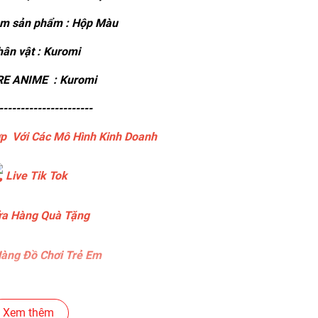
m sản phẩm : Hộp Màu
ân vật : Kuromi
E ANIME : Kuromi
----------------------
p Với Các Mô Hình Kinh Doanh
Live Tik Tok
a Hàng Quà Tặng
àng Đồ Chơi Trẻ Em
àng Bánh Sinh Nhật
Xem thêm