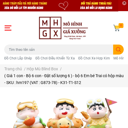
0
Đồ Chơi Lắp Ghép
Đồ Chơi Điều Khiển Từ Xa
Đồ Chơi Xe Hợp Kim
Mô Hình 
Trang chủ
/
Hộp Mù Blind Box
/
( Giá 1 con - Bộ 6 con - Đặt số lượng 6 ) - bộ 6 Em bé Trai có hộp màu
- SKU : hm197 (VAT : G873-78) - K31-T1-S12