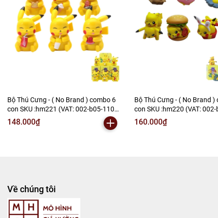
Bộ Thú Cưng - ( No Brand ) combo 6
Bộ Thú Cưng - ( No Brand )
con SKU :hm221 (VAT: 002-b05-110)
con SKU :hm220 (VAT: 002-
- N2-C1-S16
- N2-B2-S12
148.000₫
160.000₫
Về chúng tôi