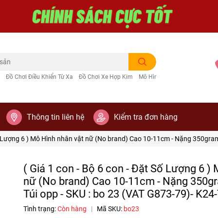
Đồ Chơi Điều Khiển Từ Xa
Đồ Chơi Xe Hợp Kim
Mô Hình Trang Trí
Thông tin liên hệ
Kiểm tra đơn hàng
Số Lượng 6 ) Mô Hình nhân vật nữ (No brand) Cao 10-11cm - Nặng 350gram
( Giá 1 con - Bộ 6 con - Đặt Số Lượng 6 )
nữ (No brand) Cao 10-11cm - Nặng 350gr
Túi opp - SKU : bo 23 (VAT G873-79)- K24
Tình trạng:
Còn hàng
|
Mã SKU:
bo23