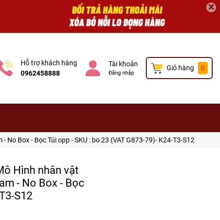
×
Hỗ trợ khách hàng
Tài khoản
Giỏ hàng
0
0962458888
Đăng nhập
 - No Box - Bọc Túi opp - SKU : bo 23 (VAT G873-79)- K24-T3-S12
 Mô Hình nhân vật
am - No Box - Bọc
-T3-S12