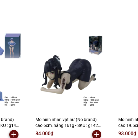
 brand)
Mô hình nhân vật nữ (No brand)
Mô hình n
SKU : g143
cao 6cm, nặng 161g - SKU : g142
cao 19.5cm
-S14
(VAT: MH002) - K146-T3-S15
g141 (VAT
84.000₫
93.000₫