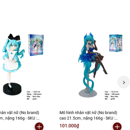
hân vật nữ (No brand)
Mô hình nhân vật nữ (No brand)
 , nặng 166g - SKU :
cao 21.5cm , nặng 166g - SKU :
: Mh003) - K148-T3-S4
g139 (VAT: Mh003) - K148-T3-S3
101.000₫