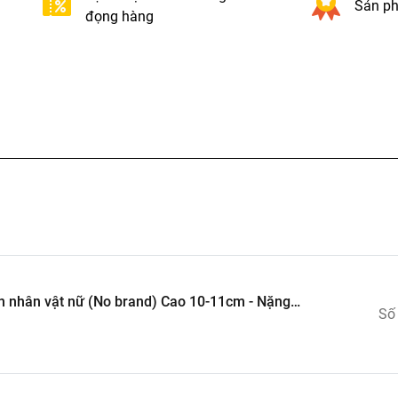
Sản ph
đọng hàng
nữ (No brand) Cao 10-11cm - Nặng
Số
23 (VAT G873-79)- K24-T3-S12