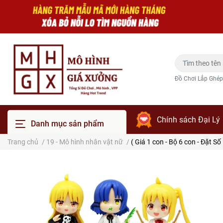
Đồ Chơi Lắp Ghép
Chính sách Đại Lý
Danh mục sản phẩm
Trang chủ
/
19 - Mô hình nhân vật nữ
/
( Giá 1 con - Bộ 6 con - Đặt 