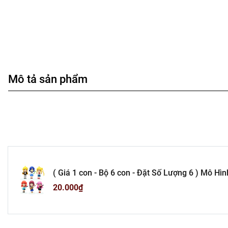
Mô tả sản phẩm
( Giá 1 con - Bộ 6 con - Đặt Số Lượng 6 ) Mô Hình nhân vật 
350gram - No Box - Bọc Túi opp - SKU : bo 
20.000₫