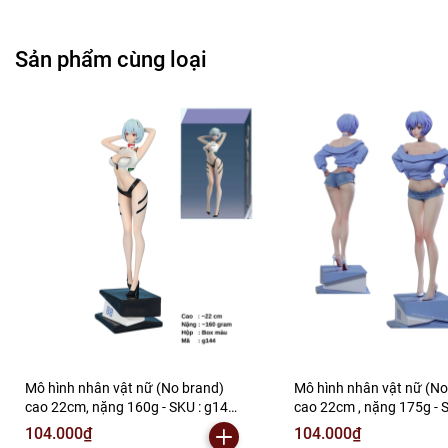
Sản phẩm cùng loại
Mô hình nhân vật nữ (No brand)
Mô hình nhân vật nữ (No
cao 22cm, nặng 160g - SKU : g144
cao 22cm , nặng 175g - 
(VAT: MH003 )-K146-T3-S13
(VAT: MH003 ) - K146-T3
104.000₫
104.000₫