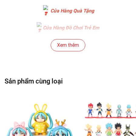
Cửa Hàng Quà Tặng
Cửa Hàng Đồ Chơi Trẻ Em
Cửa Hàng Bánh Sinh Nhật
Xem thêm
Cửa Hàng Gear , Máy Tính
Cửa Hàng Văn Phòng Phẩm
Sản phẩm cùng loại
Chuỗi Các Siêu Thị , Nhà Sách
Cửa Hàng Bán Phụ Kiện Điện Thoại
Cửa Hàng Phụ Kiện Ô Tô ( Sản Phẩm Mô Hình Lắc Đầu