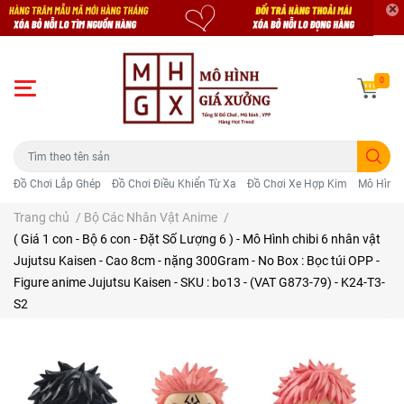
0
Đồ Chơi Lắp Ghép
Đồ Chơi Điều Khiển Từ Xa
Đồ Chơi Xe Hợp Kim
Mô Hình 
Trang chủ
/
Bộ Các Nhân Vật Anime
/
( Giá 1 con - Bộ 6 con - Đặt Số Lượng 6 ) - Mô Hình chibi 6 nhân vật
Jujutsu Kaisen - Cao 8cm - nặng 300Gram - No Box : Bọc túi OPP -
Figure anime Jujutsu Kaisen - SKU : bo13 - (VAT G873-79) - K24-T3-
S2