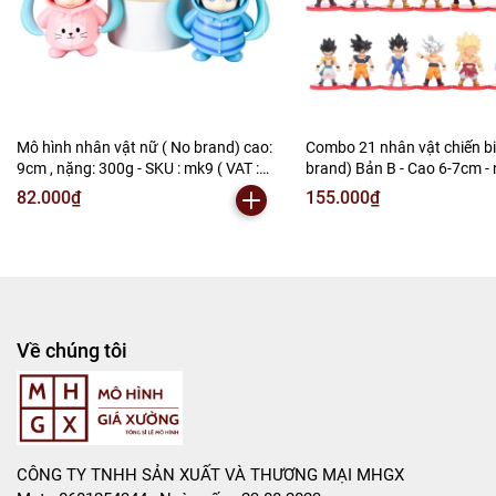
)
---------------------------------------------------------------------
-----------------------
-
Mô Hình Giá Xưởng
Mô hình nhân vật nữ ( No brand) cao:
Combo 21 nhân vật chiến b
9cm , nặng: 300g - SKU : mk9 ( VAT :
brand) Bản B - Cao 6-7cm -
Tổng kho mô hình
002-b05-50 )K26-T1-S4
300gram - no box , bọc túi 
82.000₫
155.000₫
:DB145a ( VAT 002-02-130 )
Liên hệ : 096.245.8888 vs 0947.783.771
S1 Sao chép
Bán Buôn , Bán Lẻ Mô Hình
Rất mong hợp tác với các Shop và các Cộng Tác Viên
Về chúng tôi
CÔNG TY TNHH SẢN XUẤT VÀ THƯƠNG MẠI MHGX