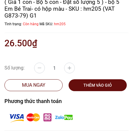
( Giá 1 con - Bộ 5 con - Đặt số lượng 5 ) - bộ 5
Em Bé Trai- có hộp màu - SKU : hm205 (VAT
G873-79) G1
Tình trạng:
Còn hàng
Mã SKU:
hm205
26.500₫
Số lượng:
MUA NGAY
THÊM VÀO GIỎ
Phương thức thanh toán