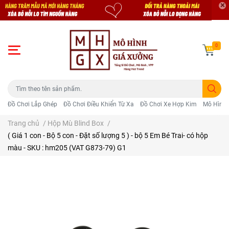
0
Đồ Chơi Lắp Ghép
Đồ Chơi Điều Khiển Từ Xa
Đồ Chơi Xe Hợp Kim
Mô Hình 
Trang chủ
/
Hộp Mù Blind Box
/
( Giá 1 con - Bộ 5 con - Đặt số lượng 5 ) - bộ 5 Em Bé Trai- có hộp
màu - SKU : hm205 (VAT G873-79) G1