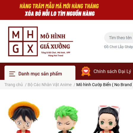
Đồ Chơi Lắp Ghép
Chính sách Đại Lý
Danh mục sản phẩm
Trang chủ
/
Bộ Các Nhân Vật Anime
/
Mô hình Cướp Biển ( No Brand 