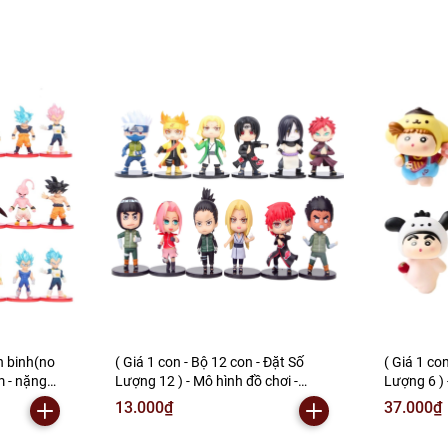
n binh(no
( Giá 1 con - Bộ 12 con - Đặt Số
( Giá 1 co
m - nặng
Lượng 12 ) - Mô hình đồ chơi -
Lượng 6 ) 
i opp -
combo12 nhân vật Ninja ( no brand
vật Em bé 
13.000₫
37.000₫
2-130 ) -
) Sakura Gaara Shikamaru Itachi
- nặng 330
Kakashi Lee Orochimaru
F-3