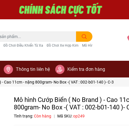
Đồ Chơi Điều Khiển Từ Xa
Đồ Chơi Xe Hợp Kim
Mô Hình Trang Trí
Thông tin liên hệ
Kiểm tra đơn hàng
) - Cao 11cm - nặng 800gram- No Box -( VAT : 002-b01-140 )- C-3
Mô hình Cướp Biển ( No Brand ) - Cao 11
800gram- No Box -( VAT : 002-b01-140 )- 
Tình trạng:
Còn hàng
|
Mã SKU:
op249