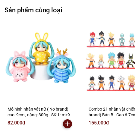
Sản phẩm cùng loại
Mô hình nhân vật nữ ( No brand)
Combo 21 nhân vật chiế
cao: 9cm , nặng: 300g - SKU : mk9 (
brand) Bản B - Cao 6-7c
VAT : 002-b05-50 )K26-T1-S4
300gram - no box , bọc tú
82.000₫
155.000₫
SKU :DB145a ( VAT 002-0
K24-T1-S1 Sao chép