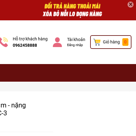
×
Hỗ trợ khách hàng
Tài khoản
Giỏ hàng
0
0962458888
Đăng nhập
cm - nặng
C-3