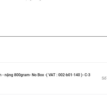
Mô hình Cướp Biển ( No Brand ) - Cao 11cm - nặng 800gram- No Box -( VAT : 002-b01-140 )- C-3
Số