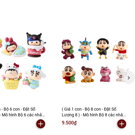
n - Bộ 6 con - Đặt Số
( Giá 1 con - Bộ 8 con - Đặt Số
- Mô hình Bộ 6 các nhân
Lượng 8 ) - Mô hình Bộ 8 các nhân
Trai Cosplay - Cao 5-6cm
vật Em bé Trai - Cao 2.5 - 3.5cm -
9.500₫
gram - (VAT : G873-84)-
nặng 100gram - No Box-(VAT :
48492) E-2