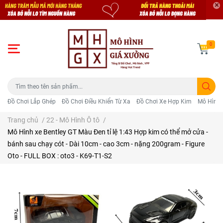
0
Đồ Chơi Lắp Ghép
Đồ Chơi Điều Khiển Từ Xa
Đồ Chơi Xe Hợp Kim
Mô Hình 
Trang chủ
/
22 - Mô Hình Ô tô
/
Mô Hình xe Bentley GT Màu Đen tỉ lệ 1:43 Hợp kim có thể mở cửa -
bánh sau chạy cót - Dài 10cm - cao 3cm - nặng 200gram - Figure
Oto - FULL BOX : oto3 - K69-T1-S2