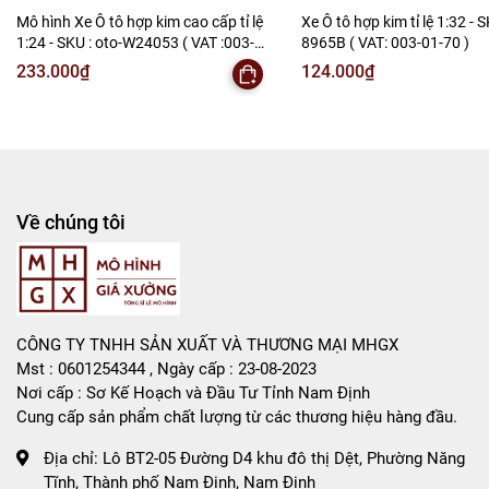
Mô hình Xe Ô tô hợp kim cao cấp tỉ lệ
Xe Ô tô hợp kim tỉ lệ 1:32 - S
Liên hệ : 096.245.8888 vs 0947.783.771
1:24 - SKU : oto-W24053 ( VAT :003-
8965B ( VAT: 003-01-70 )
01-150 )
233.000₫
124.000₫
Bán Buôn , Bán Lẻ Mô Hình
Rất mong hợp tác với các Shop và các Cộng Tác Viên
Về chúng tôi
CÔNG TY TNHH SẢN XUẤT VÀ THƯƠNG MẠI MHGX
Mst : 0601254344 , Ngày cấp : 23-08-2023
Nơi cấp : Sơ Kế Hoạch và Đầu Tư Tỉnh Nam Định
Cung cấp sản phẩm chất lượng từ các thương hiệu hàng đầu.
Địa chỉ:
Lô BT2-05 Đường D4 khu đô thị Dệt, Phường Năng
Tĩnh, Thành phố Nam Định, Nam Định