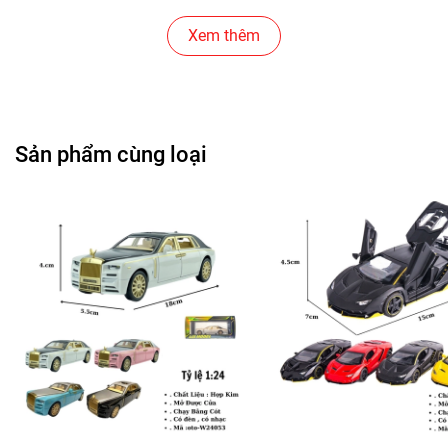
Cửa Hàng Gear , Máy Tính
Xem thêm
Cửa Hàng Văn Phòng Phẩm
Chuỗi Các Siêu Thị , Nhà Sách
Sản phẩm cùng loại
Cửa Hàng Bán Phụ Kiện Điện Thoại
Cửa Hàng Phụ Kiện Ô Tô ( Sản Phẩm Mô Hình Lắc Đầu
)
---------------------------------------------------------------------
-----------------------
-
Mô Hình Giá Xưởng
Tổng kho mô hình