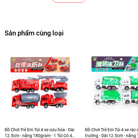
Cửa Hàng Văn Phòng Phẩm
Chuỗi Các Siêu Thị , Nhà Sách
Sản phẩm cùng loại
Cửa Hàng Bán Phụ Kiện Điện Thoại
Cửa Hàng Phụ Kiện Ô Tô ( Sản Phẩm Mô Hình Lắc Đầu
)
---------------------------------------------------------------------
-----------------------
-
Mô Hình Giá Xưởng
Tổng kho mô hình
Liên hệ : 096.245.8888 vs 0947.783.771
Đồ Chơi Trẻ Em Túi 4 xe cứu hỏa - Dài
Đồ Chơi Trẻ Em Túi 4 xe rác
Bán Buôn , Bán Lẻ Mô Hình
12.5cm - nặng 180gram - 1 Túi Có 4
trường - Dài 12.5cm - nặn