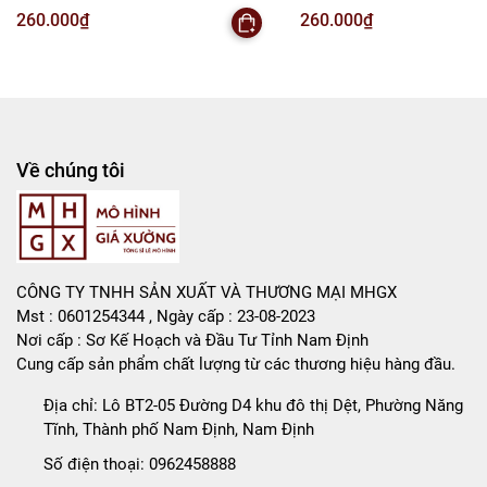
Xe - Bọc Túi - SKU : DC9 - ( VAT : DC3 )
- 1 Túi Có 4 Xe - Bọc Túi - SKU
260.000₫
260.000₫
Rất mong hợp tác với các Shop và các Cộng Tác Viên
K146-T2-S12
VAT : DC3 ) K146-T2-S11
Về chúng tôi
CÔNG TY TNHH SẢN XUẤT VÀ THƯƠNG MẠI MHGX
Mst : 0601254344 , Ngày cấp : 23-08-2023
Nơi cấp : Sơ Kế Hoạch và Đầu Tư Tỉnh Nam Định
Cung cấp sản phẩm chất lượng từ các thương hiệu hàng đầu.
Địa chỉ:
Lô BT2-05 Đường D4 khu đô thị Dệt, Phường Năng
Tĩnh, Thành phố Nam Định, Nam Định
Số điện thoại:
0962458888