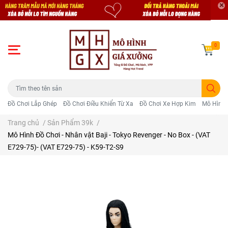
0
Đồ Chơi Lắp Ghép
Đồ Chơi Điều Khiển Từ Xa
Đồ Chơi Xe Hợp Kim
Mô Hình 
Trang chủ
/
Sản Phẩm 39k
/
Mô Hình Đồ Chơi - Nhân vật Baji - Tokyo Revenger - No Box - (VAT
E729-75)- (VAT E729-75) - K59-T2-S9