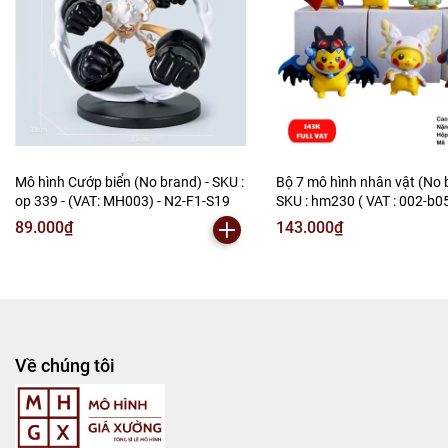
Mô hình Cướp biển (No brand) - SKU :
Bộ 7 mô hình nhân vật (No 
op 339 - (VAT: MH003) - N2-F1-S19
SKU : hm230 ( VAT : 002-b0
N2-B1-S3
89.000₫
143.000₫
Về chúng tôi