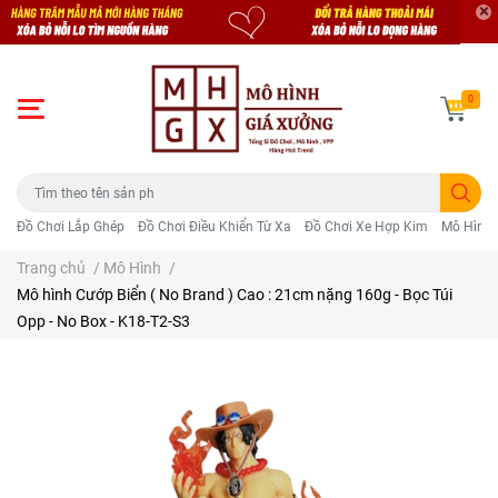
0
Đồ Chơi Lắp Ghép
Đồ Chơi Điều Khiển Từ Xa
Đồ Chơi Xe Hợp Kim
Mô Hình 
Trang chủ
/
Mô Hình
/
Mô hình Cướp Biển ( No Brand ) Cao : 21cm nặng 160g - Bọc Túi
Opp - No Box - K18-T2-S3