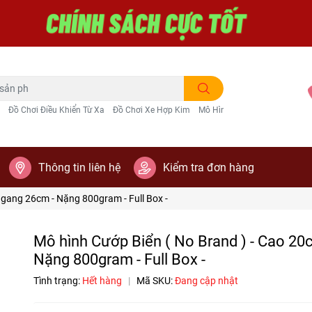
Đồ Chơi Điều Khiển Từ Xa
Đồ Chơi Xe Hợp Kim
Mô Hình Trang Trí
Thông tin liên hệ
Kiểm tra đơn hàng
Ngang 26cm - Nặng 800gram - Full Box -
Mô hình Cướp Biển ( No Brand ) - Cao 20
Nặng 800gram - Full Box -
Tình trạng:
Hết hàng
|
Mã SKU:
Đang cập nhật