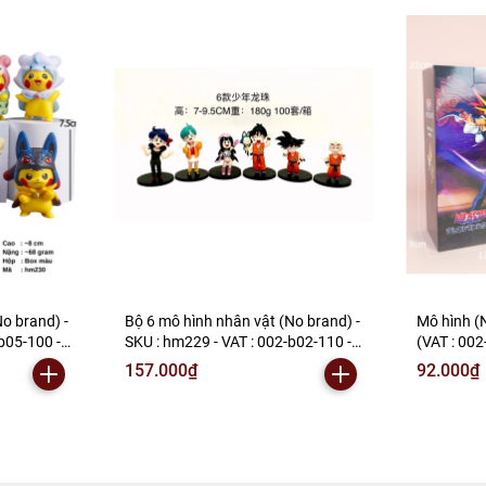
o brand) -
Bộ 6 mô hình nhân vật (No brand) -
Mô hình (
b05-100 -
SKU : hm229 - VAT : 002-b02-110 -
(VAT : 002
N2-B1-S9
157.000₫
92.000₫