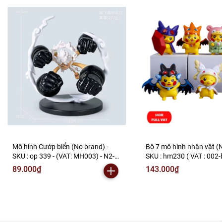
Mô hình Cướp biển (No brand) -
Bộ 7 mô hình nhân vật (N
SKU : op 339 - (VAT: MH003) - N2-
SKU : hm230 ( VAT : 002-
F1-S19
N2-B1-S3
89.000₫
143.000₫